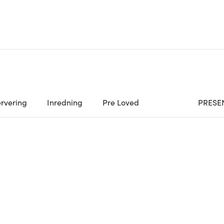
rvering
Inredning
Pre Loved
PRESE