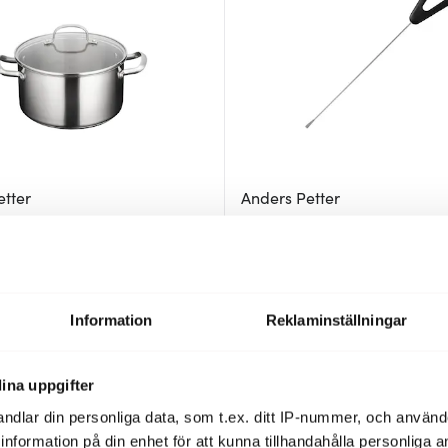
etter
Anders Petter
ryta med lock 5 L matt
Steel Essentials Potatissticka 15
stål/svart
39 kr
9 kr
I lager
Information
Reklaminställningar
ina uppgifter
ndlar din personliga data, som t.ex. ditt IP-nummer, och använ
ill information på din enhet för att kunna tillhandahålla personliga