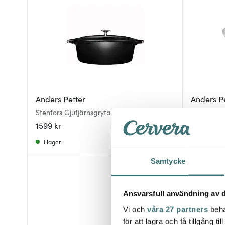
Anders Petter
Anders P
Stenfors Gjutjärnsgryta oval 6,2 L Svart
Stenfors G
1599 kr
629 kr
89
I lager
I lager
Samtycke
50%
Ansvarsfull användning av d
Vi och
våra 27 partners
beha
för att lagra och få tillgång t