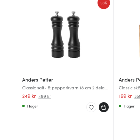
50%
Anders Petter
Anders P
Classic salt- & pepparkvarn 18 cm 2 delar
Classic s
svart
249 kr
199 kr
499 kr
35
I lager
I lager