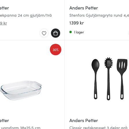
etter
Anders Petter
tekpanna 24 cm gjutjärn/trä
Stenfors Gjutjärnsgryta rund 4,
1399 kr
9 kr
I lager
30%
etter
Anders Petter
t ugnsform 38x25,5 cm
Classic redskapsset 3 delar grå