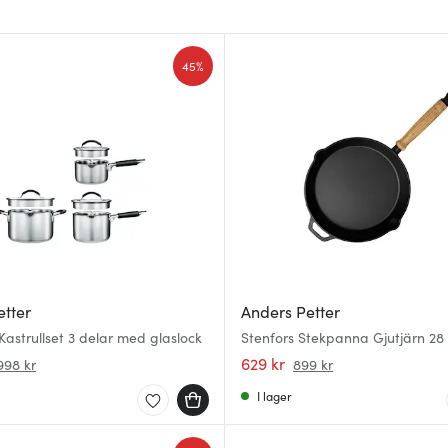
45%
etter
Anders Petter
astrullset 3 delar med glaslock
Stenfors Stekpanna Gjutjärn 28
629 kr
998 kr
899 kr
I lager