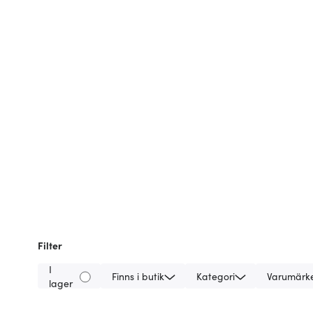
Filter
I
Finns i butik
Kategori
Varumärk
lager