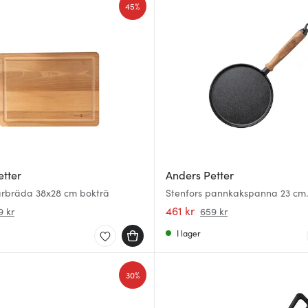
45%
etter
Anders Petter
kärbräda 38x28 cm bokträ
Stenfors pannkakspanna 23 cm
gjutjärn/trä
461 kr
9 kr
659 kr
I lager
30%