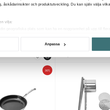
, åskådarinsikter och produktutveckling. Du kan själv välja vilk
n vilja:
din geografiska plats som kan ha en noggrannhet på upp till fler
etter
Anders Petter
om att aktivt skanna den för specifika kännetecken (fingeravtryc
ntials stekspade 29 cm stål
Stenfors Buffetgryta med glaslo
rsonliga uppgifter behandlas och ställ in dina preferenser i
deta
Anpassa
719 kr
1199 kr
ke när som helst från cookie-förklaringen.
I lager
innehållet och annonserna ska anpassas efter det som vi tror att
fik och göra hemsidan ännu bättre. Du bestämmer själv vilka cook
30%