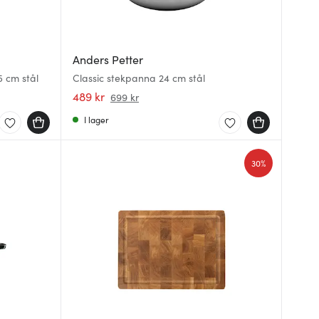
Anders Petter
5 cm stål
Classic stekpanna 24 cm stål
489 kr
699 kr
I lager
30%