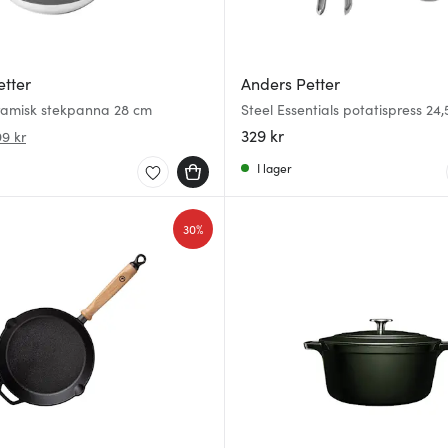
etter
Anders Petter
eramisk stekpanna 28 cm
Steel Essentials potatispress 24,
329 kr
99 kr
I lager
30%