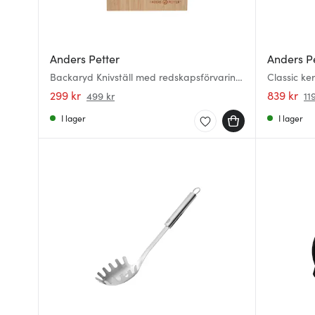
Anders Petter
Anders P
Backaryd Knivställ med redskapsförvaring
Classic k
Bambu
299 kr
839 kr
499 kr
11
I lager
I lager