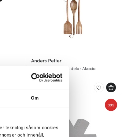
Anders Petter
,5 cm
Stenfors Redskap 3 delar Akacia
379 kr
I lager
Om
40%
30%
der teknologi såsom cookies
 annonser och innehåll,