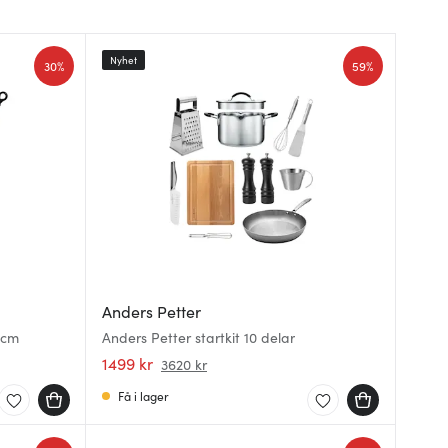
Nyhet
30%
59%
Anders Petter
 cm
Anders Petter startkit 10 delar
1499 kr
3620 kr
Få i lager