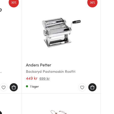
30%
36%
Anders Petter
Backaryd Pastamaskin Rostfri
449 kr
699 kr
I lager