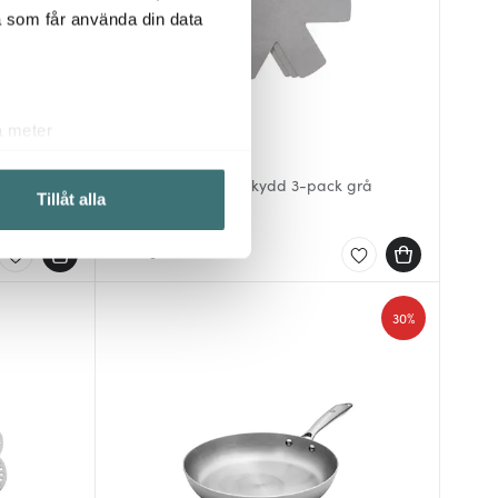
a som får använda din data
a meter
Anders Petter
k)
ck 3 L Röd
Classic Stekpanneskydd 3-pack grå
ljsektionen
. Du kan ändra
Tillåt alla
55 kr
79 kr
I lager
 du tycker om. Det gör också
ies som du vill dela med dig
30%