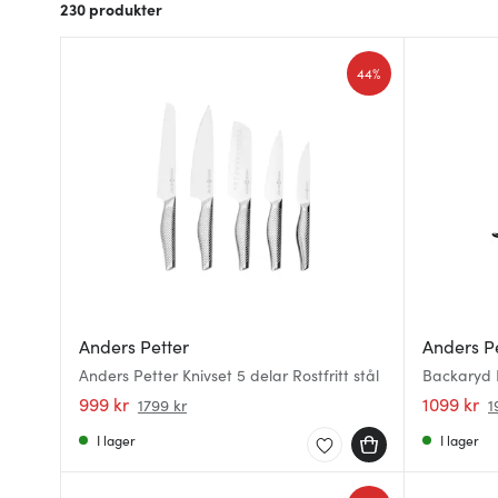
230
produkter
44%
Anders Petter
Anders P
Anders Petter Knivset 5 delar Rostfritt stål
Backaryd K
999 kr
1099 kr
1799 kr
1
I lager
I lager