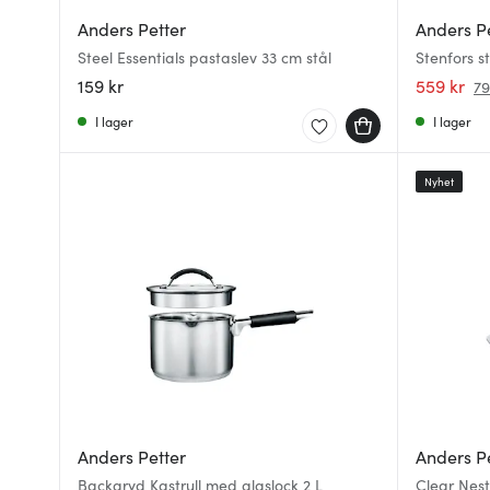
Anders Petter
Anders P
Steel Essentials pastaslev 33 cm stål
Stenfors s
159 kr
559 kr
79
I lager
I lager
Nyhet
Anders Petter
Anders P
Backaryd Kastrull med glaslock 2 L
Clear Nes