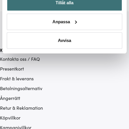
Tillåt alla
kan ha en noggrannhet på upp till flera meter
Identifiera din enhet genom att aktivt skanna den för
specifika kännetecken (fingeravtryck)
Anpassa
Ta reda på mer om hur dina personliga uppgifter
behandlas och ställ in dina preferenser i
detaljsektionen
.
Du kan ändra eller dra tillbaka ditt samtycke när som
Avvisa
helst från cookie-förklaringen.
Kundservice
Kontakta oss / FAQ
Vi använder cookies för att innehållet och annonserna
ska anpassas efter det som vi tror att du tycker om. Det
Presentkort
gör också att vi kan analysera vår trafik och göra
Frakt & leverans
hemsidan ännu bättre. Du bestämmer själv vilka cookies
Betalningsalternativ
som du vill dela med dig av.
Ångerrätt
Retur & Reklamation
Köpvillkor
Kampanjvillkor