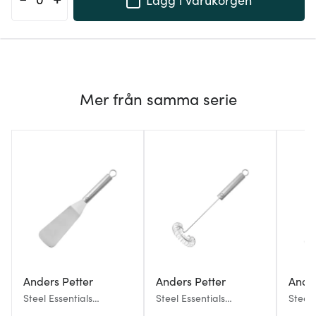
Mer från samma serie
Anders Petter
Anders Petter
Ander
Steel Essentials
Steel Essentials
Steel 
stekspade 29 cm stål
spiralvisp 30 cm stål
pastas