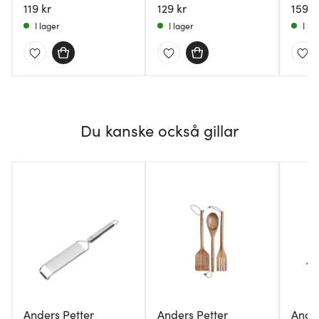
119 kr
129 kr
159 k
I lager
I lager
I la
Du kanske också gillar
Anders Petter
Anders Petter
Ander