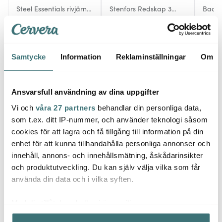
Steel Essentials rivjärn
Stenfors Redskap 3
Backar
fint 31,5 cm stål
delar Akacia
delar
229 kr
379 kr
1099 
I lager
I lager
I la
Samtycke
Information
Reklaminställningar
Om
Ansvarsfull användning av dina uppgifter
Vi och
våra 27 partners
behandlar din personliga data,
Låt dig inspireras av våra kunder
som t.ex. ditt IP-nummer, och använder teknologi såsom
cookies för att lagra och få tillgång till information på din
enhet för att kunna tillhandahålla personliga annonser och
innehåll, annons- och innehållsmätning, åskådarinsikter
Relaterade sidor
och produktutveckling. Du kan själv välja vilka som får
använda din data och i vilka syften.
Vispar
Vispar
Anders Petter
Steel Essentials
Med din tillåtelse skulle vi även vilja:
Samla in information om din geografiska plats som