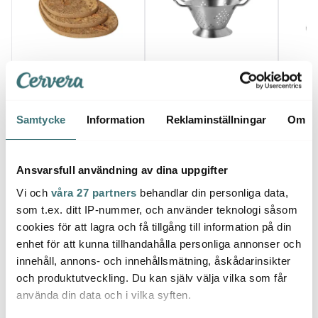
Anders Petter
Anders Petter
Ander
Asymmetriska
Steel Essentials
Steel 
Korkunderlägg 3-delar
durkslag 26,5 cm matt
fint 3
Brun
399 kr
stål
399 kr
229 k
Samtycke
Information
Reklaminställningar
Om
I lager
I lager
I la
Ansvarsfull användning av dina uppgifter
Vi och
våra 27 partners
behandlar din personliga data,
som t.ex. ditt IP-nummer, och använder teknologi såsom
cookies för att lagra och få tillgång till information på din
Låt dig inspireras av våra kunder
enhet för att kunna tillhandahålla personliga annonser och
innehåll, annons- och innehållsmätning, åskådarinsikter
och produktutveckling. Du kan själv välja vilka som får
använda din data och i vilka syften.