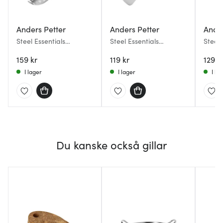
Anders Petter
Anders Petter
Ander
Steel Essentials
Steel Essentials
Steel 
pastaslev 33 cm stål
stekspade 29 cm stål
spiral
159 kr
119 kr
129 k
I lager
I lager
I la
Du kanske också gillar