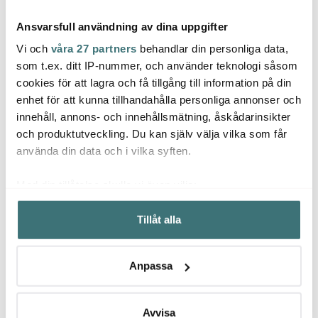
Ansvarsfull användning av dina uppgifter
Vi och
våra 27 partners
behandlar din personliga data,
som t.ex. ditt IP-nummer, och använder teknologi såsom
cookies för att lagra och få tillgång till information på din
enhet för att kunna tillhandahålla personliga annonser och
Anders Petter
Anders Petter
Ander
innehåll, annons- och innehållsmätning, åskådarinsikter
Backaryd Knivställ med
Backaryd Pastamaskin
Stenf
redskapsförvaring
Rostfri
rund 4
och produktutveckling. Du kan själv välja vilka som får
Bambu
299 kr
449 kr
1399 
499 kr
699 kr
använda din data och i vilka syften.
I lager
I lager
I la
Med din tillåtelse skulle vi även vilja:
Samla in information om din geografiska plats som
Tillåt alla
kan ha en noggrannhet på upp till flera meter
Identifiera din enhet genom att aktivt skanna den för
specifika kännetecken (fingeravtryck)
Låt dig inspireras av våra kunder
Anpassa
Ta reda på mer om hur dina personliga uppgifter
behandlas och ställ in dina preferenser i
detaljsektionen
.
Du kan ändra eller dra tillbaka ditt samtycke när som
Avvisa