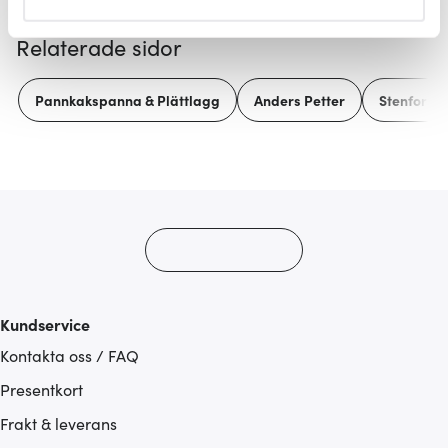
helst från cookie-förklaringen.
Relaterade sidor
Vi använder cookies för att innehållet och annonserna
ska anpassas efter det som vi tror att du tycker om. Det
Pannkakspanna & Plättlagg
Anders Petter
Stenfors
gör också att vi kan analysera vår trafik och göra
hemsidan ännu bättre. Du bestämmer själv vilka cookies
som du vill dela med dig av.
Kundservice
Kontakta oss / FAQ
Presentkort
Frakt & leverans