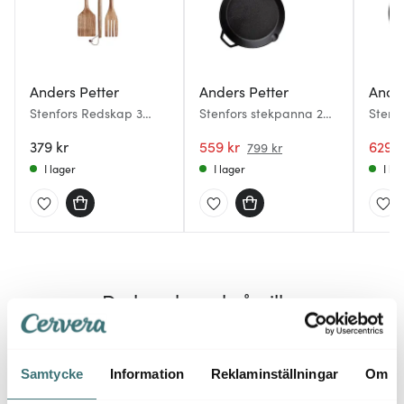
Anders Petter
Anders Petter
Ander
Stenfors Redskap 3
Stenfors stekpanna 24
Stenf
delar Akacia
cm gjutjärn/trä
Gjutj
379 kr
559 kr
629 k
799 kr
I lager
I lager
I la
Du kanske också gillar
40%
36%
Samtycke
Information
Reklaminställningar
Om