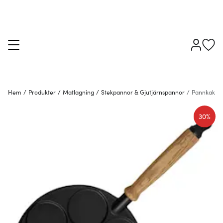
Hem
/
Produkter
/
Matlagning
/
Stekpannor & Gjutjärnspannor
/
Pannkakspa
30%