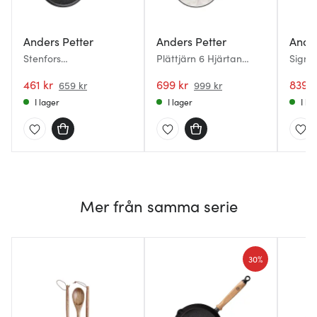
Anders Petter
Anders Petter
Ander
Stenfors
Plättjärn 6 Hjärtan
Signe
pannkakspanna 23 cm
Emaljerad Gjutjärn Röd
gjutjä
gjutjärn/trä
461 kr
699 kr
ekträ
839 k
659 kr
999 kr
I lager
I lager
I la
Mer från samma serie
30%