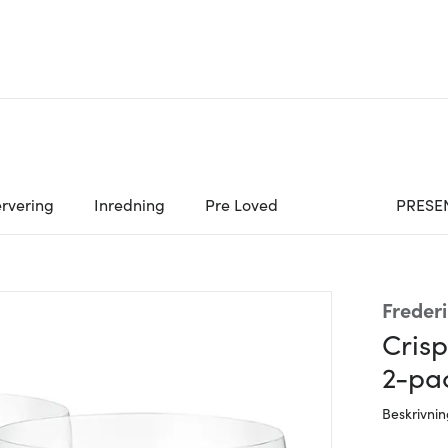
rvering
Inredning
Pre Loved
PRESE
Freder
Cris
2-pac
Beskrivni