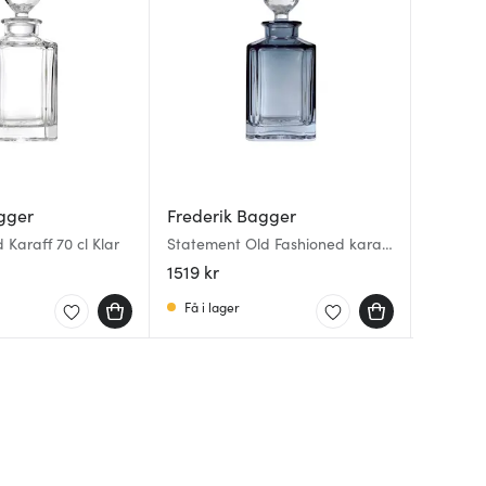
gger
Frederik Bagger
Freder
Stiern
 Karaff 70 cl Klar
Statement Old Fashioned karaff
Crispy L
Drink Co
0,7 L sapphire
pack Da
pack Mat
1519 kr
503 kr
349 kr
Få i lager
Få i la
I lager