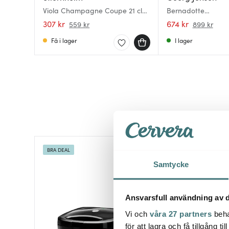
Viola Champagne Coupe 21 cl
Bernadotte
2-pack
champagnecoupegl
307 kr
674 kr
559 kr
899 kr
pack kristall
Få i lager
I lager
BRA DEAL
Lagerrensning
Samtycke
Ansvarsfull användning av d
Vi och
våra 27 partners
beha
för att lagra och få tillgång t