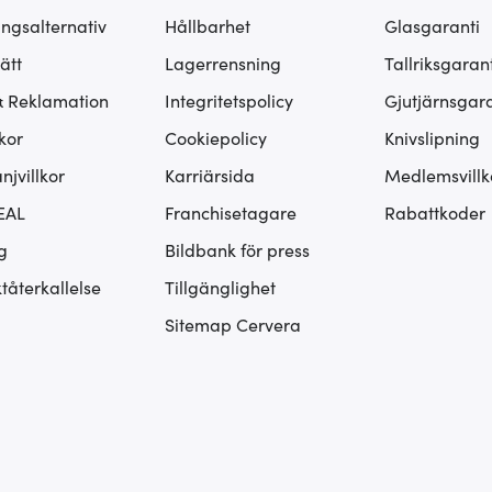
ingsalternativ
Hållbarhet
Glasgaranti
ätt
Lagerrensning
Tallriksgarant
& Reklamation
Integritetspolicy
Gjutjärnsgara
kor
Cookiepolicy
Knivslipning
jvillkor
Karriärsida
Medlemsvillk
EAL
Franchisetagare
Rabattkoder
g
Bildbank för press
tåterkallelse
Tillgänglighet
Sitemap Cervera