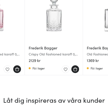
Frederik Bagger
Frederik Ba
ed karaff 0,7
Crispy Old Fashioned karaff 0,7
Old Fashioned
L clear
2129 kr
1369 kr
Få i lager
Få i lager
Låt dig inspireras av våra kunder