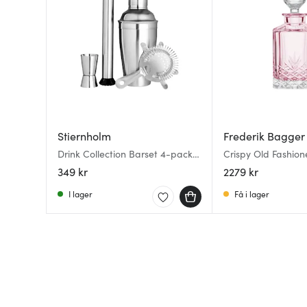
Stiernholm
Frederik Bagger
Drink Collection Barset 4-pack
Crispy Old Fashion
Matt finish
L topaz
349 kr
2279 kr
I lager
Få i lager