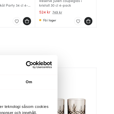
Reserve Julien coupeglas i
Orrefors
l Party 34 cl 4-
kristall 30 cl 4-pack
coupegl
Viola C
cl 2-pa
524 kr
524 kr
307 kr
749 kr
Få i lager
I lager
Få i la
Lagerren
BRA DEA
40%
Om
der teknologi såsom cookies
 annonser och innehåll,