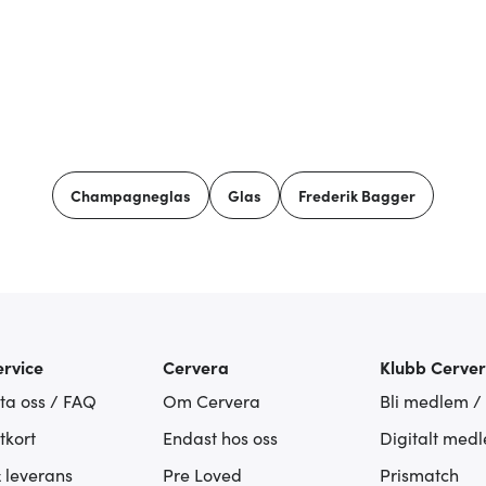
Champagneglas
Glas
Frederik Bagger
rvice
Cervera
Klubb Cerve
ta oss / FAQ
Om Cervera
Bli medlem /
tkort
Endast hos oss
Digitalt med
& leverans
Pre Loved
Prismatch