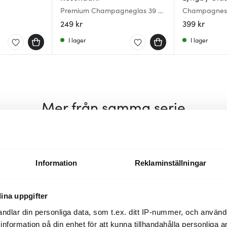
Premium Champagneglas 39 cl
Champagneskå
as 20 cl 6-
2-pack
pack
249 kr
399 kr
I lager
I lager
Mer från samma serie
Lagerrensning
Lagerrensning
40%
40%
Information
Reklaminställningar
ina uppgifter
ndlar din personliga data, som t.ex. ditt IP-nummer, och använ
ill information på din enhet för att kunna tillhandahålla personliga