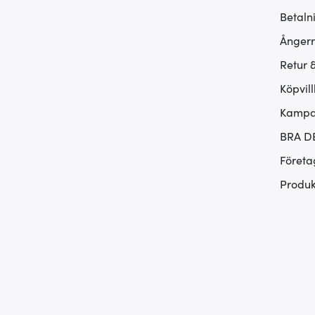
Betaln
Ångerr
Retur 
Köpvill
Kampan
BRA D
Företa
Produk