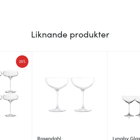
Liknande produkter
25%
Rosendahl
Lyngby Gla