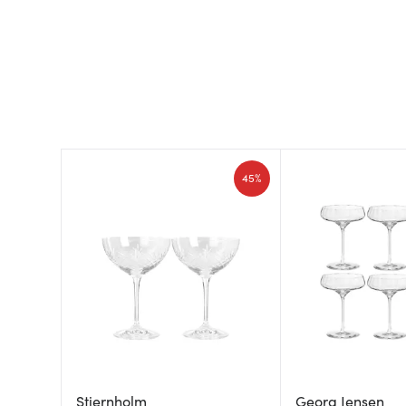
45%
Stiernholm
Georg Jensen