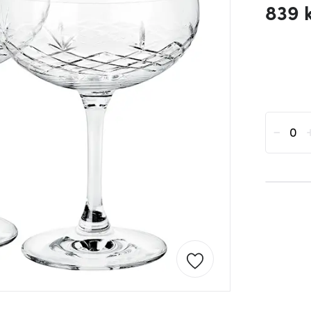
839 
-