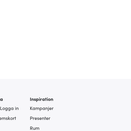
ra
Inspiration
 Logga in
Kampanjer
lemskort
Presenter
Rum