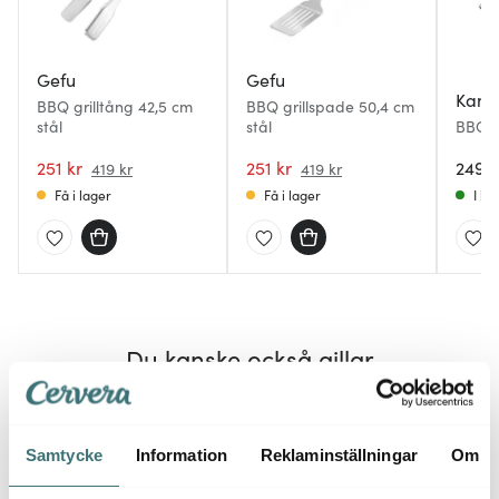
Gefu
Gefu
Kama
BBQ grilltång 42,5 cm
BBQ grillspade 50,4 cm
stål
stål
BBQ B
cm al
251 kr
251 kr
249 k
419 kr
419 kr
Få i lager
Få i lager
I la
Du kanske också gillar
40%
40%
Samtycke
Information
Reklaminställningar
Om