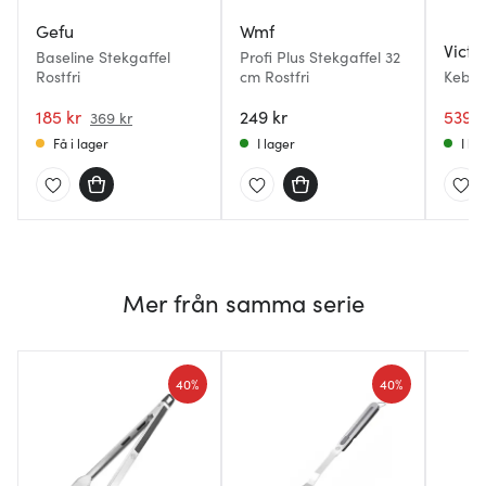
Gefu
Wmf
Victo
Baseline Stekgaffel
Profi Plus Stekgaffel 32
Rostfri
cm Rostfri
Kebon
cm
185 kr
249 kr
539 k
369 kr
Få i lager
I lager
I la
Mer från samma serie
40%
40%