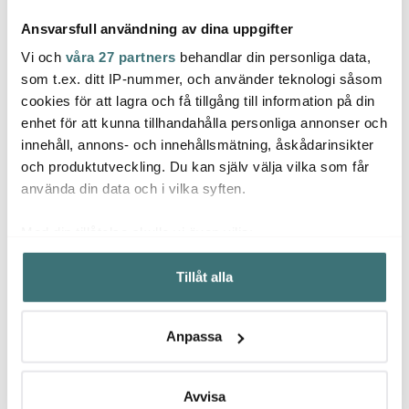
Ansvarsfull användning av dina uppgifter
Vi och
våra 27 partners
behandlar din personliga data,
som t.ex. ditt IP-nummer, och använder teknologi såsom
cookies för att lagra och få tillgång till information på din
Gefu
Gefu
Mode
enhet för att kunna tillhandahålla personliga annonser och
Pando formar set 3
Rino skålset 2-pack 10
delar stål
cl stål/svart
Pasta
innehåll, annons- och innehållsmätning, åskådarinsikter
Pasta
och produktutveckling. Du kan själv välja vilka som får
317 kr
125 kr
Portio
55 kr
529 kr
209 kr
använda din data och i vilka syften.
I lager
I lager
I la
Med din tillåtelse skulle vi även vilja:
Samla in information om din geografiska plats som
Tillåt alla
kan ha en noggrannhet på upp till flera meter
Identifiera din enhet genom att aktivt skanna den för
specifika kännetecken (fingeravtryck)
Låt dig inspireras av våra kunder
Anpassa
Ta reda på mer om hur dina personliga uppgifter
behandlas och ställ in dina preferenser i
detaljsektionen
.
Du kan ändra eller dra tillbaka ditt samtycke när som
Avvisa