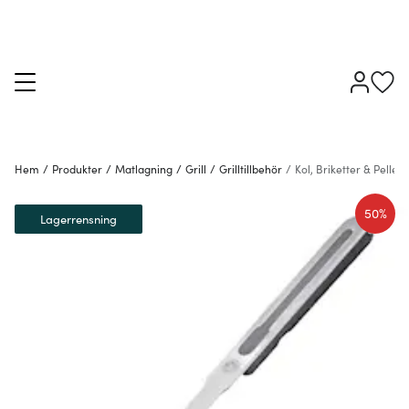
Hem
/
Produkter
/
Matlagning
/
Grill
/
Grilltillbehör
/
Kol, Briketter & Pellets
50%
Lagerrensning