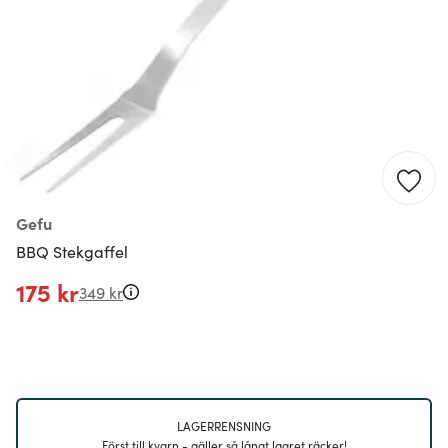
Gefu
BBQ Stekgaffel
175 kr
349 kr
LAGERRENSNING
Först till kvarn - gäller så långt lagret räcker!