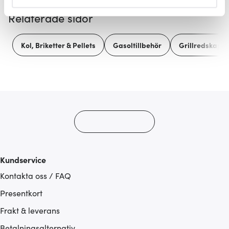
helst från cookie-förklaringen.
Relaterade sidor
Vi använder cookies för att innehållet och annonserna
ska anpassas efter det som vi tror att du tycker om. Det
Kol, Briketter & Pellets
Gasoltillbehör
Grillredskap
gör också att vi kan analysera vår trafik och göra
hemsidan ännu bättre. Du bestämmer själv vilka cookies
som du vill dela med dig av.
Kundservice
Kontakta oss / FAQ
Presentkort
Frakt & leverans
Betalningsalternativ