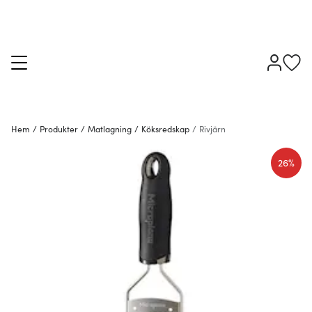
Hem
/
Produkter
/
Matlagning
/
Köksredskap
/
Rivjärn
26%