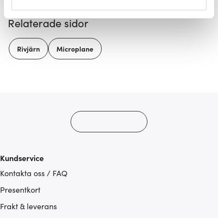
helst från cookie-förklaringen.
Relaterade sidor
Vi använder cookies för att innehållet och annonserna
ska anpassas efter det som vi tror att du tycker om. Det
Rivjärn
Microplane
gör också att vi kan analysera vår trafik och göra
hemsidan ännu bättre. Du bestämmer själv vilka cookies
som du vill dela med dig av.
Kundservice
Kontakta oss / FAQ
Presentkort
Frakt & leverans