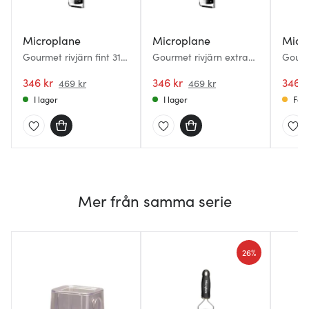
Microplane
Microplane
Micr
Gourmet rivjärn fint 31
Gourmet rivjärn extra
Gourm
cm svart
grovt 31 cm svart
mediu
346 kr
346 kr
346 k
469 kr
469 kr
I lager
I lager
Få i
Mer från samma serie
26%