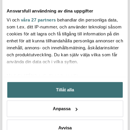
Ansvarsfull användning av dina uppgifter
Vi och
våra 27 partners
behandlar din personliga data,
som t.ex. ditt IP-nummer, och använder teknologi såsom
cookies för att lagra och få tillgång till information på din
Rosti
enhet för att kunna tillhandahålla personliga annonser och
Microplane
Microplane
Class
innehåll, annons- och innehållsmätning, åskådarinsikter
Premium Classic Zester
Professional rak skalare
delar
Rivjärn 32 cm Svart
svart
och produktutveckling. Du kan själv välja vilka som får
349 kr
319 kr
199 k
använda din data och i vilka syften.
I lager
I lager
I la
Med din tillåtelse skulle vi även vilja:
Samla in information om din geografiska plats som
Tillåt alla
kan ha en noggrannhet på upp till flera meter
Identifiera din enhet genom att aktivt skanna den för
specifika kännetecken (fingeravtryck)
Låt dig inspireras av våra kunder
Anpassa
Ta reda på mer om hur dina personliga uppgifter
behandlas och ställ in dina preferenser i
detaljsektionen
.
Du kan ändra eller dra tillbaka ditt samtycke när som
Avvisa