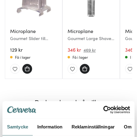
Microplane
Microplane
Micr
Gourmet Slider till
Gourmet Large Shaver
Gourm
rivjärn 7,2 cm klar
rivjärn hyvel svart
cm sv
129 kr
346 kr
346 k
469 kr
Få i lager
Få i lager
I la
Du kanske också gillar
Samtycke
Information
Reklaminställningar
Om