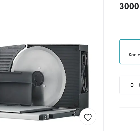
3000
Kan e
-