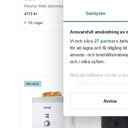
Mytiny skärmakin 
Master M90 skärmaskin
hopfällbar röd
4113 kr
3000 kr
Samtycke
Få i lager
Få i lager
Ansvarsfull användning av d
Vi och
våra 27 partners
beha
för att lagra och få tillgång t
annons- och innehållsmätning
och i vilka syften.
Med din tillåtelse skulle vi äve
Samla in information om 
BRA DEAL
BRA DEAL
Identifiera din enhet gen
Ta reda på mer om hur dina pe
Avvisa
eller dra tillbaka ditt samtyc
Vi använder cookies för att 
att vi kan analysera vår tra