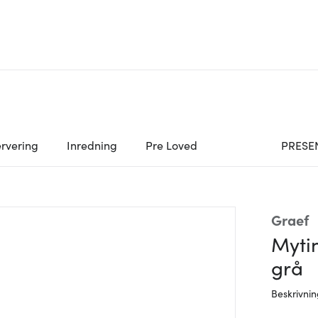
rvering
Inredning
Pre Loved
PRESE
Graef
Myti
grå
Beskrivni