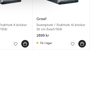
Graef
Graef
Graef
rukttork 6 brickor
Svamptork / Frukttork 10 brickor
Myestro
Brödrost
/Stål
35 cm Svart/Stål
7 L grå/
med sil
2899 kr
11991 k
622 kr
Få i lager
Få i la
Få i la