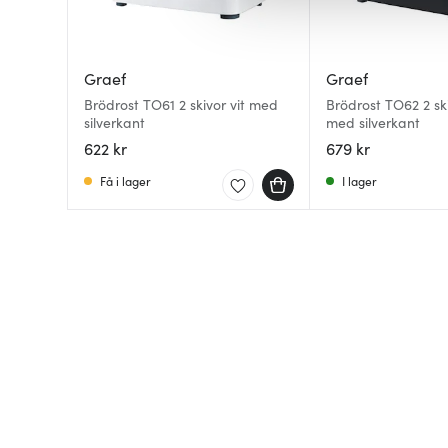
av.
Graef
Graef
Brödrost TO61 2 skivor vit med
Brödrost TO62 2 ski
silverkant
med silverkant
622 kr
679 kr
Få i lager
I lager