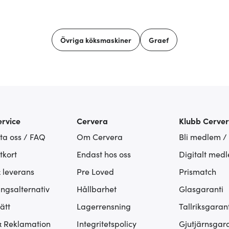
Övriga köksmaskiner
Graef
rvice
Cervera
Klubb Cerve
ta oss / FAQ
Om Cervera
Bli medlem /
tkort
Endast hos oss
Digitalt med
& leverans
Pre Loved
Prismatch
ingsalternativ
Hållbarhet
Glasgaranti
ätt
Lagerrensning
Tallriksgarant
& Reklamation
Integritetspolicy
Gjutjärnsgara