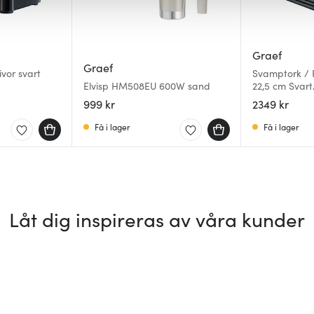
Graef
Graef
vor svart
Svamptork / F
Elvisp HM508EU 600W sand
22,5 cm Svart
999 kr
2349 kr
Få i lager
Få i lager
Låt dig inspireras av våra kunder