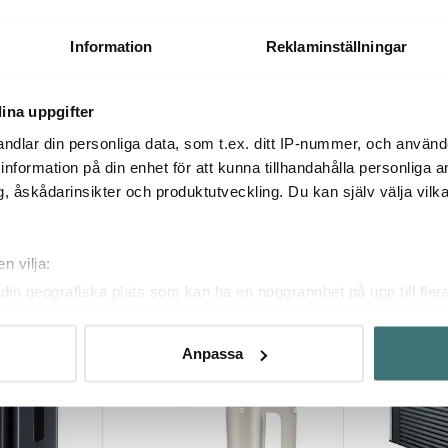
170W
Vivo Skärmaskin för pålägg Slät
Vivo Skärmas
+ Tandad klinga
Glasbotten Sl
3199 kr
3299 kr
Information
Reklaminställningar
Få i lager
Få i lager
ina uppgifter
ndlar din personliga data, som t.ex. ditt IP-nummer, och använ
ill information på din enhet för att kunna tillhandahålla personliga
, åskådarinsikter och produktutveckling. Du kan själv välja vilk
Du kanske också gillar
n vilja:
din geografiska plats som kan ha en noggrannhet på upp till fler
BRA DEAL
BRA DEAL
om att aktivt skanna den för specifika kännetecken (fingeravtryc
rsonliga uppgifter behandlas och ställ in dina preferenser i
deta
Anpassa
ke när som helst från cookie-förklaringen.
innehållet och annonserna ska anpassas efter det som vi tror att
fik och göra hemsidan ännu bättre. Du bestämmer själv vilka cook