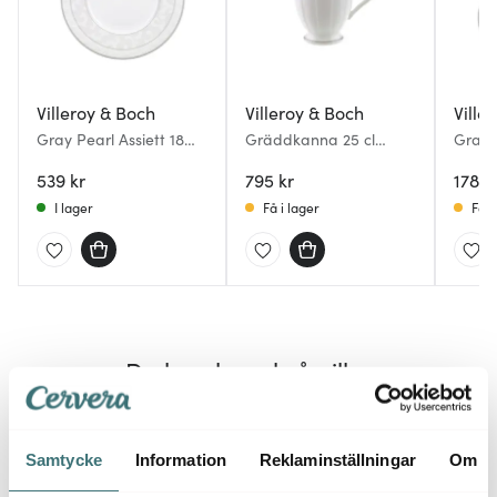
Villeroy & Boch
Villeroy & Boch
Ville
Gray Pearl Assiett 18
Gräddkanna 25 cl
Gray 
cm
vit/grå
cm
539 kr
795 kr
1789 
I lager
Få i lager
Få i
Du kanske också gillar
50%
32%
Samtycke
Information
Reklaminställningar
Om