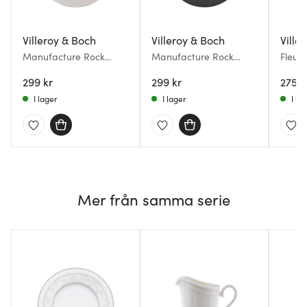
Villeroy & Boch
Villeroy & Boch
Ville
Manufacture Rock
Manufacture Rock
Fleur 
Tallrik flat 27 cm Vit
Tallrik flat 27 cm Svart
cm bl
299 kr
299 kr
275 k
I lager
I lager
I la
Mer från samma serie