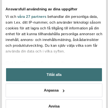
Ansvarsfull användning av dina uppgifter
Vi och
våra 27 partners
behandlar din personliga data,
som t.ex. ditt IP-nummer, och använder teknologi såsom
cookies för att lagra och få tillgång till information på din
enhet för att kunna tillhandahålla personliga annonser och
Villeroy & Boch
Villeroy & Boch
Ville
innehåll, annons- och innehållsmätning, åskådarinsikter
Manoir Kaffekopp 20 cl
Piemont Bestickset 4
Colou
delar
med l
och produktutveckling. Du kan själv välja vilka som får
120 kr
186 kr
1,66 L
355 k
239 kr
275 kr
använda din data och i vilka syften.
Få i lager
Få i lager
Få i
Med din tillåtelse skulle vi även vilja:
Samla in information om din geografiska plats som
Tillåt alla
kan ha en noggrannhet på upp till flera meter
Identifiera din enhet genom att aktivt skanna den för
specifika kännetecken (fingeravtryck)
Låt dig inspireras av våra kunder
Anpassa
Ta reda på mer om hur dina personliga uppgifter
behandlas och ställ in dina preferenser i
detaljsektionen
.
Du kan ändra eller dra tillbaka ditt samtycke när som
Avvisa