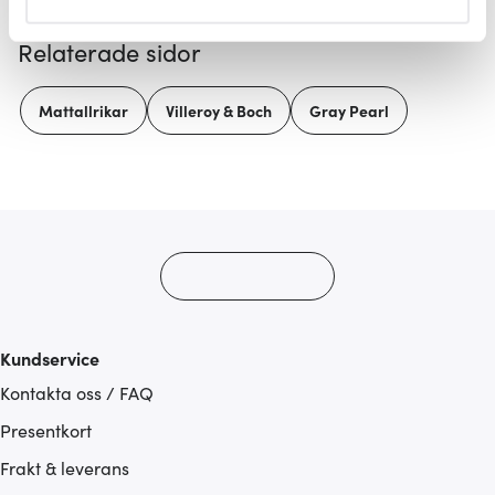
helst från cookie-förklaringen.
Relaterade sidor
Vi använder cookies för att innehållet och annonserna
ska anpassas efter det som vi tror att du tycker om. Det
Mattallrikar
Villeroy & Boch
Gray Pearl
gör också att vi kan analysera vår trafik och göra
hemsidan ännu bättre. Du bestämmer själv vilka cookies
som du vill dela med dig av.
Kundservice
Kontakta oss / FAQ
Presentkort
Frakt & leverans