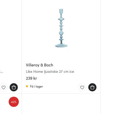
Villeroy & Boch
k
Like Home ljusstake 27 cm ice
239 kr
Få i lager
40%