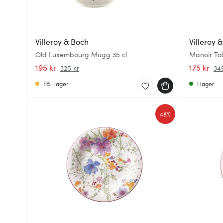
Villeroy & Boch
Villeroy 
Old Luxembourg Mugg 35 cl
195 kr
175 kr
325 kr
34
Få i lager
I lager
48%