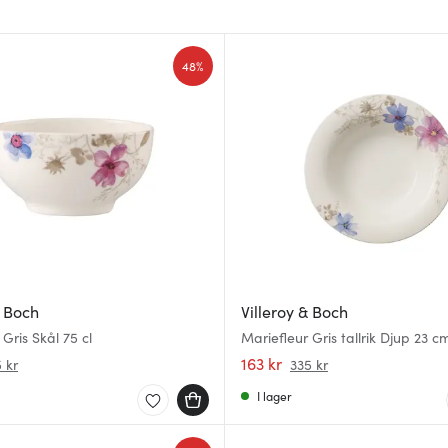
48%
& Boch
Villeroy & Boch
Gris Skål 75 cl
Mariefleur Gris tallrik Djup 23 c
163 kr
 kr
335 kr
I lager