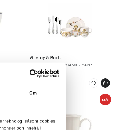
Villeroy & Boch
Roar like a lion barnservis 7 delar
779 kr
I lager
Om
48%
50%
der teknologi såsom cookies
 annonser och innehåll,