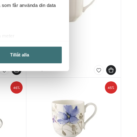
a som får använda din data
a meter
Villeroy & Boch
k)
Manoir Mugg 30 cl
ljsektionen
. Du kan ändra
Tillåt alla
138 kr
275 kr
I lager
 du tycker om. Det gör också
ies som du vill dela med dig
46%
45%