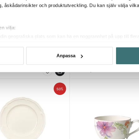
, åskådarinsikter och produktutveckling. Du kan själv välja vilk
n vilja:
din geografiska plats som kan ha en noggrannhet på upp till fler
& Boch
Villeroy & Boch
om att aktivt skanna den för specifika kännetecken (fingeravtryc
 Serve & Salad salladsskål 21x18
Mariefleur Gris skål 34 cm
rsonliga uppgifter behandlas och ställ in dina preferenser i
deta
Anpassa
230 kr
 kr
445 kr
ke när som helst från cookie-förklaringen.
Få i lager
innehållet och annonserna ska anpassas efter det som vi tror att
fik och göra hemsidan ännu bättre. Du bestämmer själv vilka cook
50%