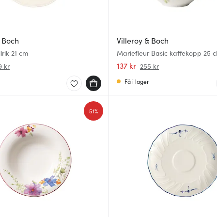
& Boch
Villeroy & Boch
Manoir Tallrik 21 cm
Mariefleur Basic kaffekopp 25 c
137 kr
9 kr
255 kr
Få i lager
51%