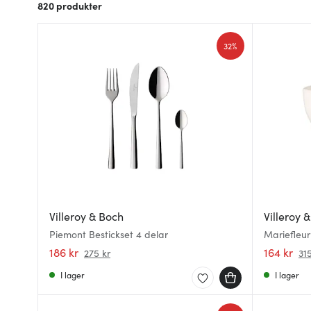
820
produkter
32%
Villeroy & Boch
Villeroy 
Piemont Bestickset 4 delar
Mariefleur 
186 kr
164 kr
275 kr
315
I lager
I lager