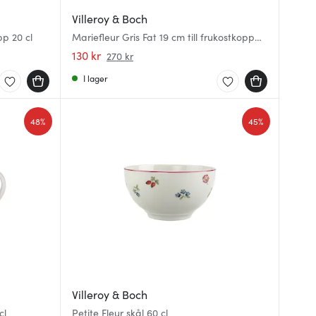
Villeroy & Boch
pp 20 cl
Mariefleur Gris Fat 19 cm till frukostkopp
39 cl
130 kr
270 kr
I lager
48%
45%
Villeroy & Boch
cl
Petite Fleur skål 60 cl