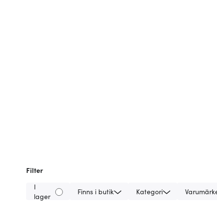
Filter
I
Finns i butik
Kategori
Varumärk
lager