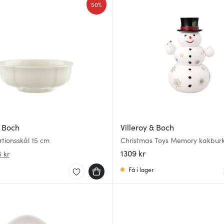
50%
& Boch
Villeroy & Boch
tionsskål 15 cm
Christmas Toys Memory kakbur
snögubbe 3 delar vit
1309 kr
 kr
Få i lager