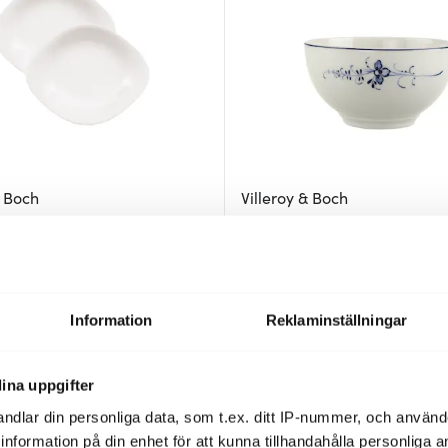
& Boch
Villeroy & Boch
statallrik 44 cl 2-pack
Old Luxembourg Skål 65 cl
195 kr
325 kr
Få i lager
Information
Reklaminställningar
49%
ina uppgifter
ndlar din personliga data, som t.ex. ditt IP-nummer, och använ
ill information på din enhet för att kunna tillhandahålla personliga