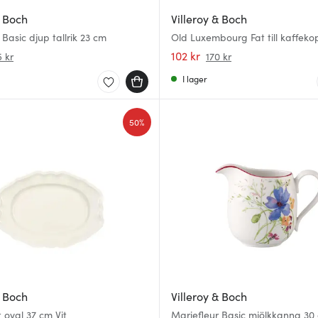
& Boch
Villeroy & Boch
 Basic djup tallrik 23 cm
Old Luxembourg Fat till kaffeko
102 kr
 kr
170 kr
I lager
50%
& Boch
Villeroy & Boch
 oval 37 cm Vit
Mariefleur Basic mjölkkanna 30 