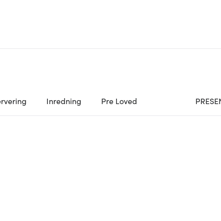
rvering
Inredning
Pre Loved
PRESE