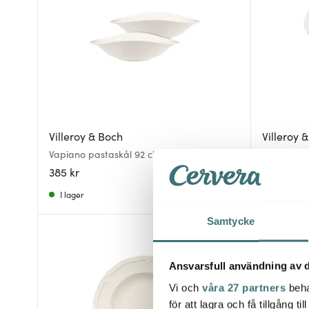
Villeroy & Boch
Villeroy 
Vapiano pastaskål 92 cl 2-pack
Vapiano pa
385 kr
385 kr
I lager
I lager
Samtycke
50%
Ansvarsfull användning av d
Vi och
våra 27 partners
beha
för att lagra och få tillgång t