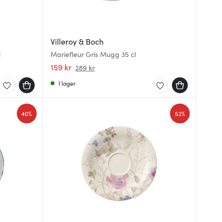
Villeroy & Boch
l
Mariefleur Gris Mugg 35 cl
159 kr
289 kr
I lager
40%
52%