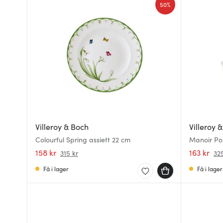
50%
Villeroy & Boch
Villeroy 
Colourful Spring assiett 22 cm
Manoir Por
158 kr
163 kr
315 kr
325
Få i lager
Få i lager