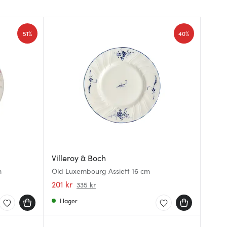
51%
40%
Villeroy & Boch
m
Old Luxembourg Assiett 16 cm
201 kr
335 kr
I lager