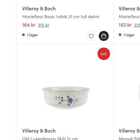
Villeroy & Boch
Villeroy 
Mariefleur Basic tallrik 21 cm full dekor
Mariefleur
164 kr
163 kr
315 kr
335
I lager
I lager
40%
Villeroy & Boch
Villeroy 
Old Luxembourg Skål 21 cm
Manoir Fat