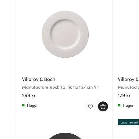
Villeroy & Boch
Villeroy 
Manufacture Rock Tallrik flat 27 cm Vit
Manufactur
299 kr
179 kr
I lager
I lager
Lagerrensni