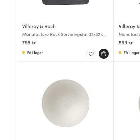
Villeroy & Boch
Villeroy 
Manufacture Rock Serveringsfat 32x32 cm
Manufactu
Svart
Klar/Svart
795 kr
599 kr
Få i lager
Få i lager