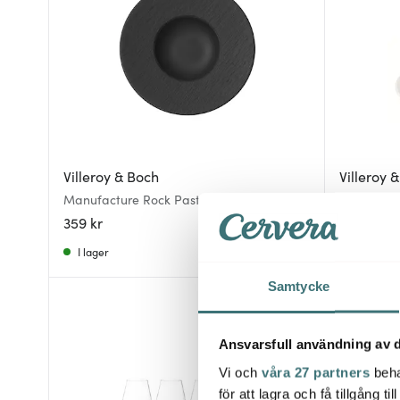
Villeroy & Boch
Villeroy 
Manufacture Rock Pastatallrik 28 cm Svart
Manufactur
359 kr
108 kr
18
I lager
I lager
Samtycke
Ansvarsfull användning av d
Vi och
våra 27 partners
beha
för att lagra och få tillgång t