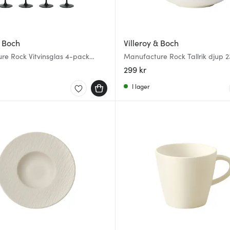
& Boch
Villeroy & Boch
re Rock Vitvinsglas 4-pack
Manufacture Rock Tallrik djup 2
 fot
299 kr
I lager