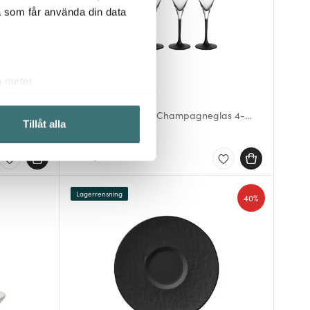
a som får använda din data
a meter
Villeroy & Boch
k)
3,5 cm
Manufacture Rock Champagneglas 4-
ljsektionen
. Du kan ändra
Tillåt alla
pack Klar/Svart fot
599 kr
I lager
 du tycker om. Det gör också
ies som du vill dela med dig
Lagerrensning
40%