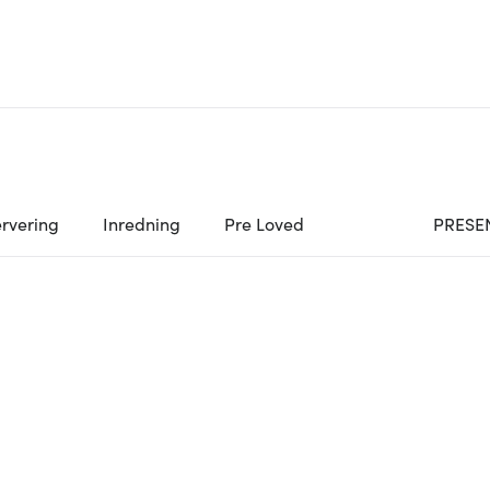
rvering
Inredning
Pre Loved
PRESE