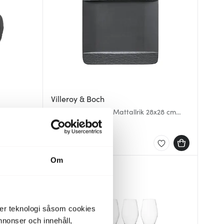
Villeroy & Boch
 cm
Manufacture Rock Mattallrik 28x28 cm
Svart
469 kr
Få i lager
Om
der teknologi såsom cookies
 annonser och innehåll,