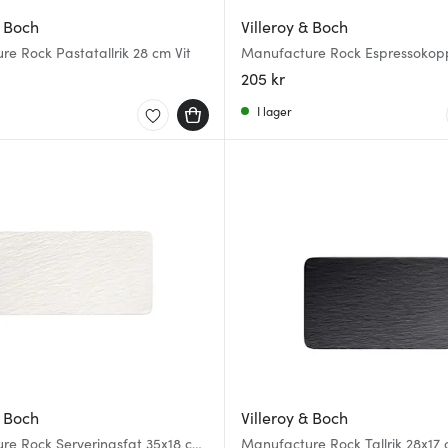
& Boch
Villeroy & Boch
e Rock Pastatallrik 28 cm Vit
Manufacture Rock Espressokopp
205 kr
I lager
& Boch
Villeroy & Boch
re Rock Serveringsfat 35x18 cm
Manufacture Rock Tallrik 28x17 