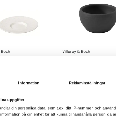
& Boch
Villeroy & Boch
e Rock kaffefat 15,5 cm Vit
Manufacture Rock äggkopp 2,7
svart/grå
159 kr
0 kr
Få i lager
Information
Reklaminställningar
ina uppgifter
ndlar din personliga data, som t.ex. ditt IP-nummer, och använ
ill information på din enhet för att kunna tillhandahålla personliga