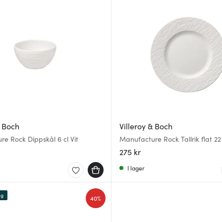
& Boch
Villeroy & Boch
e Rock Dippskål 6 cl Vit
Manufacture Rock Tallrik flat 22
275 kr
I lager
ng
40%