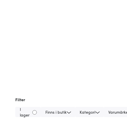
Filter
I
Finns i butik
Kategori
Varumärk
lager