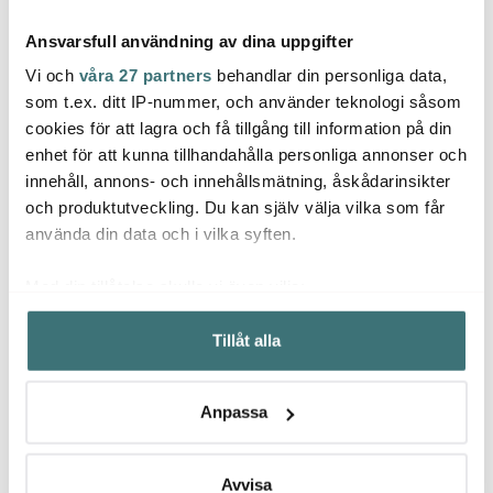
Ansvarsfull användning av dina uppgifter
Vi och
våra 27 partners
behandlar din personliga data,
som t.ex. ditt IP-nummer, och använder teknologi såsom
cookies för att lagra och få tillgång till information på din
enhet för att kunna tillhandahålla personliga annonser och
Villeroy & Boch
Villeroy & Boch
Ville
innehåll, annons- och innehållsmätning, åskådarinsikter
Manufacture Rock
Mariefleur Serve &
Fleur
Tallrik djup 23,5 cm
Salad dipskål 12x8 cm
15x12
och produktutveckling. Du kan själv välja vilka som får
Svart
299 kr
118 kr
659 k
229 kr
använda din data och i vilka syften.
I lager
I lager
I la
Med din tillåtelse skulle vi även vilja:
Samla in information om din geografiska plats som
Tillåt alla
kan ha en noggrannhet på upp till flera meter
Identifiera din enhet genom att aktivt skanna den för
specifika kännetecken (fingeravtryck)
Låt dig inspireras av våra kunder
Anpassa
Ta reda på mer om hur dina personliga uppgifter
behandlas och ställ in dina preferenser i
detaljsektionen
.
Du kan ändra eller dra tillbaka ditt samtycke när som
Avvisa