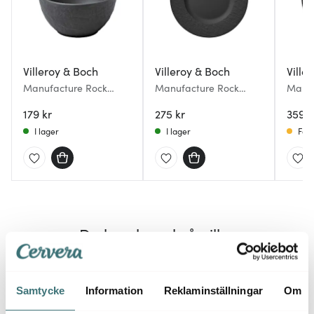
Villeroy & Boch
Villeroy & Boch
Ville
Manufacture Rock
Manufacture Rock
Manuf
Dippskål 6 cl Svart
Tallrik flat 22 cm Svart
Tallri
179 kr
275 kr
359 k
I lager
I lager
Få i
Du kanske också gillar
48%
Samtycke
Information
Reklaminställningar
Om