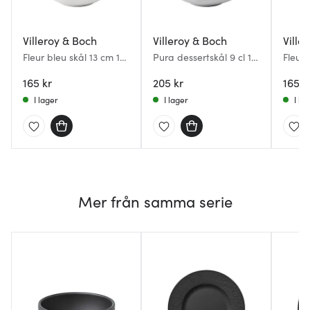
Villeroy & Boch
Villeroy & Boch
Ville
Fleur bleu skål 13 cm 11
Pura dessertskål 9 cl 15
Fleur 
cl blå
cm vit
cl ros
165 kr
205 kr
165 k
I lager
I lager
I la
Mer från samma serie