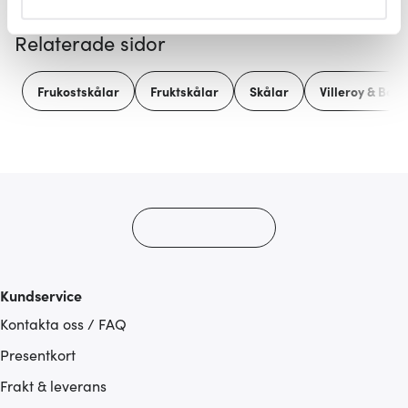
helst från cookie-förklaringen.
Relaterade sidor
Vi använder cookies för att innehållet och annonserna
ska anpassas efter det som vi tror att du tycker om. Det
Frukostskålar
Fruktskålar
Skålar
Villeroy & Boch
gör också att vi kan analysera vår trafik och göra
hemsidan ännu bättre. Du bestämmer själv vilka cookies
som du vill dela med dig av.
Kundservice
Kontakta oss / FAQ
Presentkort
Frakt & leverans