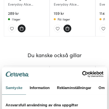
Everyday Alice
Everyday Alice
Everyd
pastatallrik 23 cm
serveringsfat 14,5x23
18,5 
oyster blue
289 kr
cm claret red
159 kr
114 kr
I lager
Få i lager
Få i
Du kanske också gillar
Samtycke
Information
Reklaminställningar
Om
Ansvarsfull användning av dina uppgifter