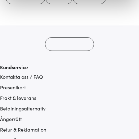
Vi använder cookies för att innehållet och annonserna
ska anpassas efter det som vi tror att du tycker om. Det
gör också att vi kan analysera vår trafik och göra
hemsidan ännu bättre. Du bestämmer själv vilka cookies
som du vill dela med dig av.
Kundservice
Kontakta oss / FAQ
Presentkort
Frakt & leverans
Betalningsalternativ
Ångerrätt
Retur & Reklamation