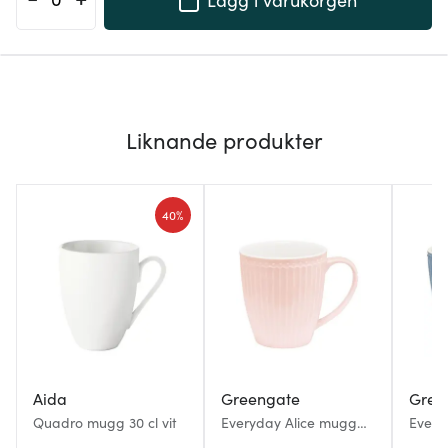
Liknande produkter
40%
Aida
Greengate
Gree
Quadro mugg 30 cl vit
Everyday Alice mugg
Every
40 cl pale pink
40 cl 