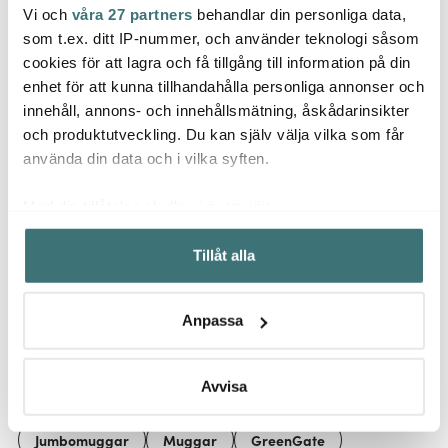
Vi och
våra 27 partners
behandlar din personliga data,
Greengate
Greengate
Gree
som t.ex. ditt IP-nummer, och använder teknologi såsom
Everyday Alice
Everyday Alice
Everyd
cookies för att lagra och få tillgång till information på din
gräddkanna 25 cl
sockerskål 10 cm
0,9+2
enhet för att kunna tillhandahålla personliga annonser och
creamy fudge
99 kr
creamy fudge
99 kr
619 k
innehåll, annons- och innehållsmätning, åskådarinsikter
I lager
I lager
Få i
och produktutveckling. Du kan själv välja vilka som får
använda din data och i vilka syften.
Med din tillåtelse skulle vi även vilja:
Samla in information om din geografiska plats som
Tillåt alla
kan ha en noggrannhet på upp till flera meter
Låt dig inspireras av våra kunder
Identifiera din enhet genom att aktivt skanna den för
specifika kännetecken (fingeravtryck)
Anpassa
Ta reda på mer om hur dina personliga uppgifter
behandlas och ställ in dina preferenser i
detaljsektionen
.
Relaterade sidor
Du kan ändra eller dra tillbaka ditt samtycke när som
Avvisa
helst från cookie-förklaringen.
Jumbomuggar
Muggar
GreenGate