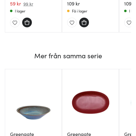
59 kr
109 kr
109 k
99 kr
I lager
Få i lager
I la
Mer från samma serie
Greengate
Greengate
Gree