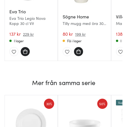
Eva Trio
Sögne Home
Ville
Eva Trio Legio Nova
Kopp 30 cl Vit
Tilly mugg med öra 30
Manoi
cl vit
137 kr
80 kr
138 k
229 kr
199 kr
I lager
Få i lager
I la
Mer från samma serie
Superk
30%
50%