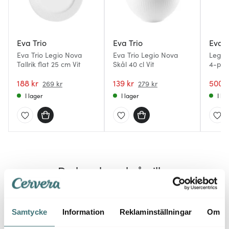
Eva Trio
Eva Trio
Eva T
Eva Trio Legio Nova
Eva Trio Legio Nova
Legio 
Tallrik flat 25 cm Vit
Skål 40 cl Vit
4-pac
188 kr
139 kr
500 k
269 kr
279 kr
I lager
I lager
I la
Du kanske också gillar
Endast hos oss
30%
Samtycke
Information
Reklaminställningar
Om