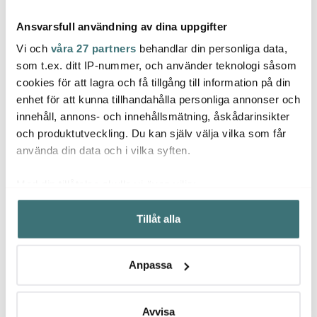
Ansvarsfull användning av dina uppgifter
Vi och
våra 27 partners
behandlar din personliga data,
som t.ex. ditt IP-nummer, och använder teknologi såsom
cookies för att lagra och få tillgång till information på din
Eva Trio
Eva Trio
Eva T
enhet för att kunna tillhandahålla personliga annonser och
Legio Nova Skålset 3-
Eva Trio Legio Nova
Legio
innehåll, annons- och innehållsmätning, åskådarinsikter
pack Vit
Tårtfat Vit
vit
och produktutveckling. Du kan själv välja vilka som får
1099 kr
839 kr
489 k
1199 kr
använda din data och i vilka syften.
I lager
Få i lager
Få i
Med din tillåtelse skulle vi även vilja:
Samla in information om din geografiska plats som
Tillåt alla
kan ha en noggrannhet på upp till flera meter
Identifiera din enhet genom att aktivt skanna den för
specifika kännetecken (fingeravtryck)
Låt dig inspireras av våra kunder
Anpassa
Ta reda på mer om hur dina personliga uppgifter
behandlas och ställ in dina preferenser i
detaljsektionen
.
Du kan ändra eller dra tillbaka ditt samtycke när som
Avvisa