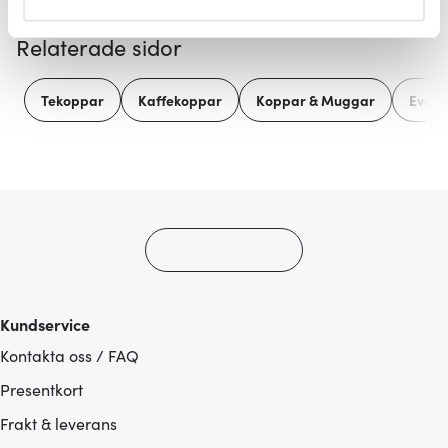
helst från cookie-förklaringen.
Relaterade sidor
Vi använder cookies för att innehållet och annonserna
ska anpassas efter det som vi tror att du tycker om. Det
Tekoppar
Kaffekoppar
Koppar & Muggar
Eva Tr
gör också att vi kan analysera vår trafik och göra
hemsidan ännu bättre. Du bestämmer själv vilka cookies
som du vill dela med dig av.
Kundservice
Kontakta oss / FAQ
Presentkort
Frakt & leverans