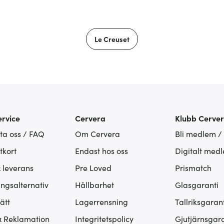
Le Creuset
rvice
Cervera
Klubb Cerve
ta oss / FAQ
Om Cervera
Bli medlem /
tkort
Endast hos oss
Digitalt med
& leverans
Pre Loved
Prismatch
ingsalternativ
Hållbarhet
Glasgaranti
ätt
Lagerrensning
Tallriksgarant
& Reklamation
Integritetspolicy
Gjutjärnsgara