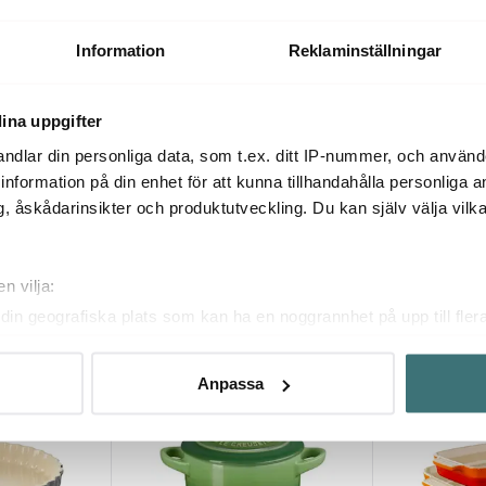
sgryta rund
Signature gjutjärnsgryta rund
Signature gju
26 cm 5,3 L Black Blank
26 cm 5,3 L V
2555 kr
2555 kr
4519 kr
425
Information
Reklaminställningar
I lager
I lager
ina uppgifter
ndlar din personliga data, som t.ex. ditt IP-nummer, och använ
ill information på din enhet för att kunna tillhandahålla personliga
, åskådarinsikter och produktutveckling. Du kan själv välja vilk
Du kanske också gillar
n vilja:
din geografiska plats som kan ha en noggrannhet på upp till fler
Endast hos oss
om att aktivt skanna den för specifika kännetecken (fingeravtryc
rsonliga uppgifter behandlas och ställ in dina preferenser i
deta
Anpassa
ke när som helst från cookie-förklaringen.
innehållet och annonserna ska anpassas efter det som vi tror att
fik och göra hemsidan ännu bättre. Du bestämmer själv vilka cook