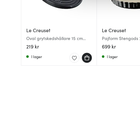
av.
Le Creuset
Le Creuset
Oval grytskedshållare 15 cm
Pajform Stengods 
matte black
219 kr
699 kr
I lager
I lager