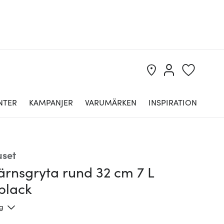
NTER
KAMPANJER
VARUMÄRKEN
INSPIRATION
uset
ärnsgryta rund 32 cm 7 L
black
ng