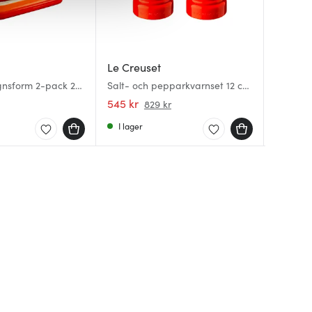
Le Creuset
Le Cre
Le Cre
gnsform 2-pack 25
Salt- och pepparkvarnset 12 cm
Oval gr
Oval gr
nic
volcanic
volcanic
matte b
545 kr
219 kr
219 kr
829 kr
I lager
I lager
I lager