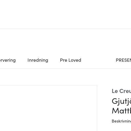
rvering
Inredning
Pre Loved
PRESE
Le Cre
Gjutj
Matt
Beskrivni