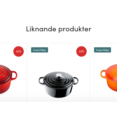
Liknande produkter
Superklipp
Superklipp
43%
43%
Le Creuset
Le Creuset