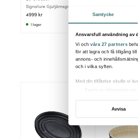
Signature Gjutjärnsgryta rund
Signature gjutjärn
28 cm 6,7 L Matte Black
26 cm 5,3 L Cerise
4999 kr
2555 kr
4519 kr
Samtycke
I lager
I lager
Ansvarsfull användning av d
Vi och
våra 27 partners
beha
för att lagra och få tillgång t
annons- och innehållsmätning
och i vilka syften.
Med din tillåtelse skulle vi äve
Samla in information om 
Identifiera din enhet gen
Ta reda på mer om hur dina pe
Avvisa
eller dra tillbaka ditt samtyc
Vi använder cookies för att 
att vi kan analysera vår tra