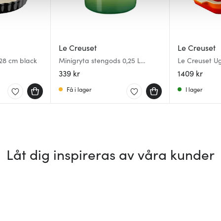
Le Creuset
Le Creuset
28 cm black
Minigryta stengods 0,25 L
Le Creuset U
Bamboo Green
& 32 cm volca
339 kr
1409 kr
Få i lager
I lager
Låt dig inspireras av våra kunder