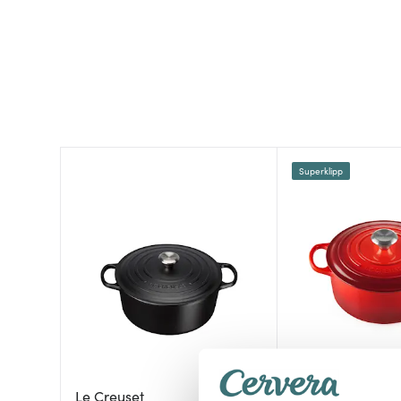
Superklipp
Le Creuset
Le Creuset