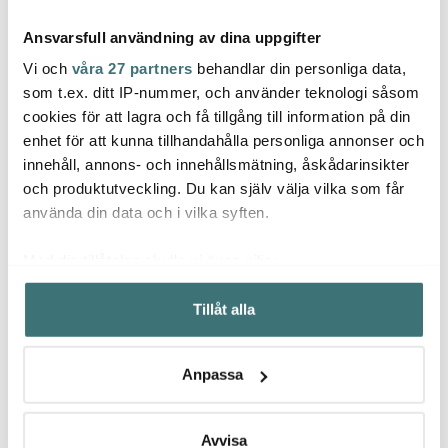
Ansvarsfull användning av dina uppgifter
Vi och
våra 27 partners
behandlar din personliga data,
som t.ex. ditt IP-nummer, och använder teknologi såsom
cookies för att lagra och få tillgång till information på din
Aarke
enhet för att kunna tillhandahålla personliga annonser och
Le Creuset
Lagui
Aarke Carbonator 3
innehåll, annons- och innehållsmätning, åskådarinsikter
Kolsyremaskin Svart
Le Creuset Ugnsform 2-
Vinset
pack 25 & 32 cm Cerise
och produktutveckling. Du kan själv välja vilka som får
2200 kr
1409 kr
879 k
använda din data och i vilka syften.
I lager
I lager
I la
Med din tillåtelse skulle vi även vilja:
Samla in information om din geografiska plats som
Tillåt alla
kan ha en noggrannhet på upp till flera meter
Identifiera din enhet genom att aktivt skanna den för
specifika kännetecken (fingeravtryck)
Låt dig inspireras av våra kunder
Anpassa
Ta reda på mer om hur dina personliga uppgifter
behandlas och ställ in dina preferenser i
detaljsektionen
.
Du kan ändra eller dra tillbaka ditt samtycke när som
Avvisa