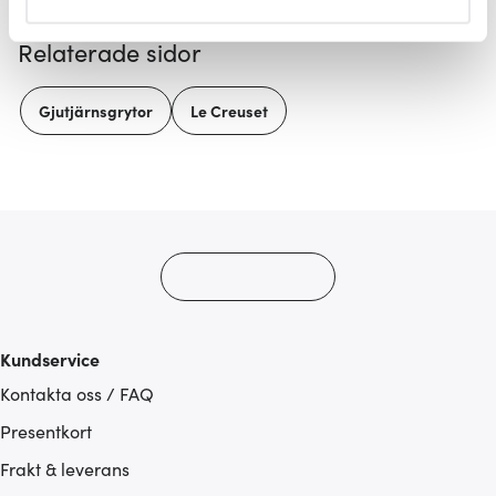
helst från cookie-förklaringen.
Relaterade sidor
Vi använder cookies för att innehållet och annonserna
ska anpassas efter det som vi tror att du tycker om. Det
Gjutjärnsgrytor
Le Creuset
gör också att vi kan analysera vår trafik och göra
hemsidan ännu bättre. Du bestämmer själv vilka cookies
som du vill dela med dig av.
Kundservice
Kontakta oss / FAQ
Presentkort
Frakt & leverans