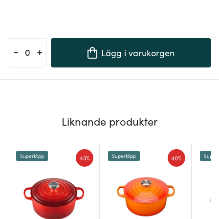
-
+
Lägg i varukorgen
Liknande produkter
Superklipp
Superklipp
Superk
43%
40%