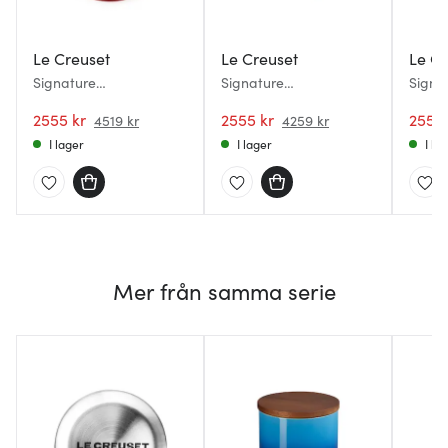
Le Creuset
Le Creuset
Le Cr
Signature
Signature
Signa
gjutjärnsgryta rund 26
gjutjärnsgryta rund 26
gjutj
cm 5,3 L Cerise
2555 kr
cm 5,3 L Volcanic
2555 kr
cm 5,
2555 
4519 kr
4259 kr
I lager
I lager
I la
Mer från samma serie