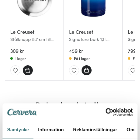
Le Creuset
Le Creuset
Le Cr
Stålknopp 5,7 cm till
Signature burk 1,1 L
Signa
gjutjärnsgryta
azure
filter
309 kr
459 kr
799 k
I lager
Få i lager
Få i
Du kanske också gillar
Endast hos oss
Samtycke
Information
Reklaminställningar
Om