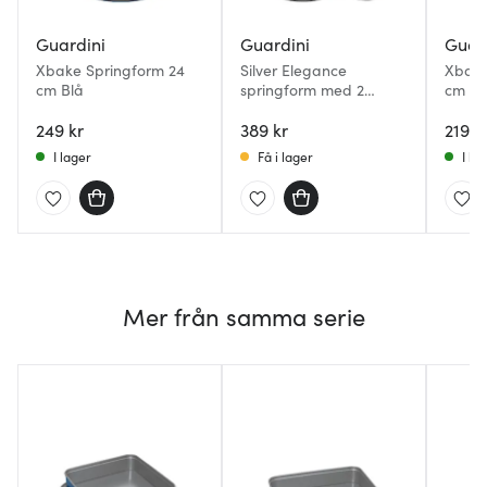
Guardini
Guardini
Guar
Xbake Springform 24
Silver Elegance
Xbake
cm Blå
springform med 2
cm Bl
bottnar 26 cm
249 kr
389 kr
219 k
I lager
Få i lager
I la
Mer från samma serie