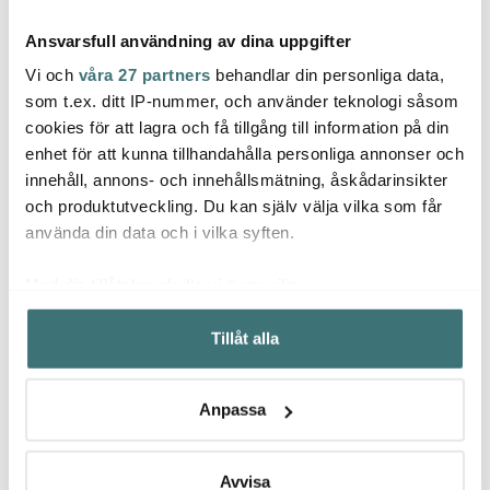
Ansvarsfull användning av dina uppgifter
Vi och
våra 27 partners
behandlar din personliga data,
som t.ex. ditt IP-nummer, och använder teknologi såsom
cookies för att lagra och få tillgång till information på din
Satake
enhet för att kunna tillhandahålla personliga annonser och
Guardini
Guar
Satake Stekpanna
innehåll, annons- och innehållsmätning, åskådarinsikter
Kolstål 24 cm
Skål 17 cm
Skål 
och produktutveckling. Du kan själv välja vilka som får
899 kr
95 kr
139 k
använda din data och i vilka syften.
I lager
Få i lager
I la
Med din tillåtelse skulle vi även vilja:
Samla in information om din geografiska plats som
Tillåt alla
kan ha en noggrannhet på upp till flera meter
Identifiera din enhet genom att aktivt skanna den för
specifika kännetecken (fingeravtryck)
Låt dig inspireras av våra kunder
Anpassa
Ta reda på mer om hur dina personliga uppgifter
behandlas och ställ in dina preferenser i
detaljsektionen
.
Du kan ändra eller dra tillbaka ditt samtycke när som
Avvisa