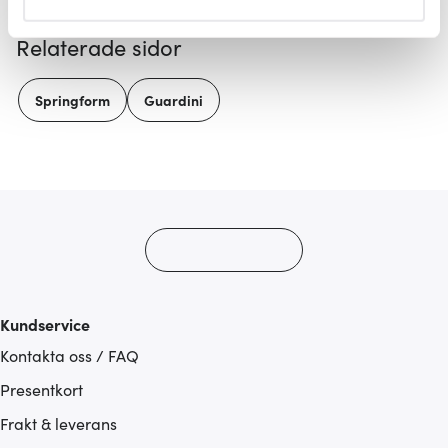
helst från cookie-förklaringen.
Relaterade sidor
Vi använder cookies för att innehållet och annonserna
ska anpassas efter det som vi tror att du tycker om. Det
Springform
Guardini
gör också att vi kan analysera vår trafik och göra
hemsidan ännu bättre. Du bestämmer själv vilka cookies
som du vill dela med dig av.
Kundservice
Kontakta oss / FAQ
Presentkort
Frakt & leverans