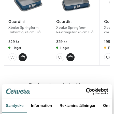
Guardini
Guardini
Guar
Xbake Springform
Xbake Springform
Xbake
Fyrkantig 24 cm Blå
Rektangulär 28 cm Blå
cm Bl
329 kr
329 kr
199 k
I lager
I lager
Få i
Du kanske också gillar
Samtycke
Information
Reklaminställningar
Om