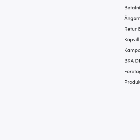
Betaln
Ångerr
Retur 
Köpvill
Kampan
BRA D
Företa
Produk