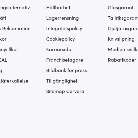
ingsalternativ
Hållbarhet
Glasgaranti
ätt
Lagerrensning
Tallriksgarant
& Reklamation
Integritetspolicy
Gjutjärnsgara
kor
Cookiepolicy
Knivslipning
jvillkor
Karriärsida
Medlemsvillk
EAL
Franchisetagare
Rabattkoder
g
Bildbank för press
tåterkallelse
Tillgänglighet
Sitemap Cervera