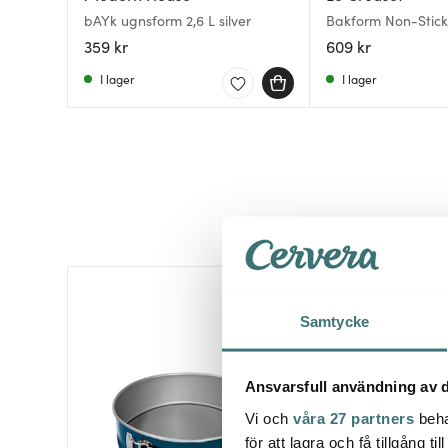
bAYk ugnsform 2,6 L silver
Bakform Non-Stick
33x23 cm
359 kr
609 kr
I lager
I lager
Samtycke
Ansvarsfull användning av d
Vi och
våra 27 partners
beha
för att lagra och få tillgång t