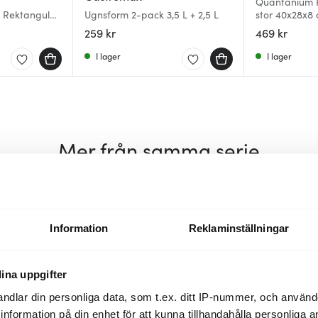
Quantanium F
 Rektangulär
Ugnsform 2-pack 3,5 L + 2,5 L
stor 40x28x8
259 kr
469 kr
I lager
I lager
Mer från samma serie
Information
Reklaminställningar
ina uppgifter
ndlar din personliga data, som t.ex. ditt IP-nummer, och använ
ill information på din enhet för att kunna tillhandahålla personliga