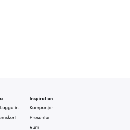
ra
Inspiration
 Logga in
Kampanjer
lemskort
Presenter
Rum