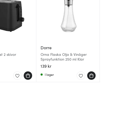
Dorre
Denby
Vaello
t 2 skivor
Orna Flaska Olja & Vinäger
Quantan
Emaljer
Sprayfunktion 250 ml Klar
mini 22
portion
139 kr
299 kr
199 kr
I lager
Få i la
I lager