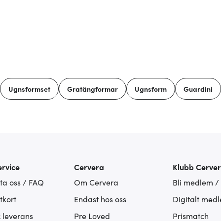
Ugnsformset
Gratängformar
Ugnsform
Guardini
rvice
Cervera
Klubb Cerve
ta oss / FAQ
Om Cervera
Bli medlem /
tkort
Endast hos oss
Digitalt med
& leverans
Pre Loved
Prismatch