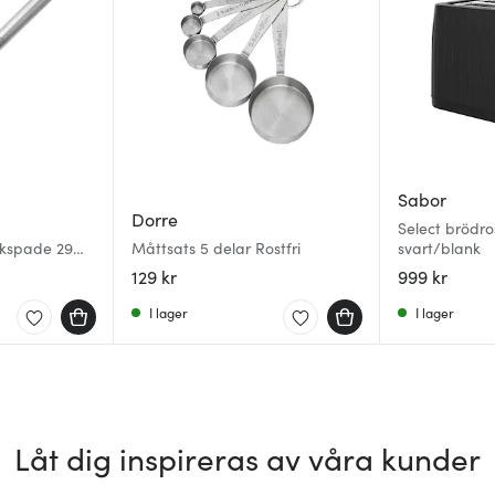
Sabor
Dorre
Select brödros
tekspade 29
Måttsats 5 delar Rostfri
svart/blank
129 kr
999 kr
I lager
I lager
Låt dig inspireras av våra kunder