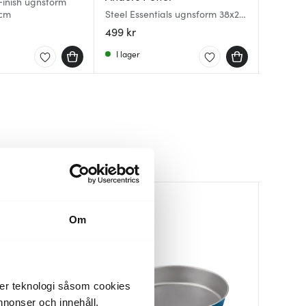
inish ugnsform
Silver E
 cm
Steel Essentials ugnsform 38x28
bakform
bAYk ugn
cm stål
499 kr
209 kr
359 kr
I lager
Få i la
I lager
Om
der teknologi såsom cookies
 annonser och innehåll,