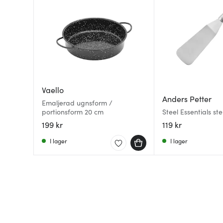
Vaello
Anders Petter
Emaljerad ugnsform /
portionsform 20 cm
Steel Essentials s
cm stål
199 kr
119 kr
I lager
I lager