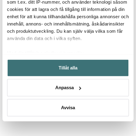
som t.ex. ditt IP-nummer, och använder teknologi såsom
cm
cookies för att lagra och få tillgång till information på din
59 kr
139 kr
299 k
enhet för att kunna tillhandahålla personliga annonser och
I lager
I lager
I la
innehåll, annons- och innehållsmätning, åskådarinsikter
och produktutveckling. Du kan själv välja vilka som får
använda din data och i vilka syften.
Med din tillåtelse skulle vi även vilja:
Låt dig inspireras av våra kunder
Samla in information om din geografiska plats som
Tillåt alla
kan ha en noggrannhet på upp till flera meter
Identifiera din enhet genom att aktivt skanna den för
specifika kännetecken (fingeravtryck)
Anpassa
Ta reda på mer om hur dina personliga uppgifter
Relaterade sidor
behandlas och ställ in dina preferenser i
detaljsektionen
.
Du kan ändra eller dra tillbaka ditt samtycke när som
Avvisa
helst från cookie-förklaringen.
Grytredskap & Slevar
Modern House
Vi använder cookies för att innehållet och annonserna
ska anpassas efter det som vi tror att du tycker om. Det