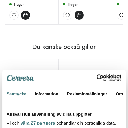
I lager
I lager
I la
Du kanske också gillar
Samtycke
Information
Reklaminställningar
Om
Ansvarsfull användning av dina uppgifter
Aida
Dorr
Kockums Jernverk
RAW grytslev /
Univer
Vi och
våra 27 partners
behandlar din personliga data,
Stekspade med hål 30
stekspade 32,5 cm teak
cm bo