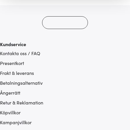
gör också att vi kan analysera vår trafik och göra
hemsidan ännu bättre. Du bestämmer själv vilka cookies
som du vill dela med dig av.
Kundservice
Kontakta oss / FAQ
Presentkort
Frakt & leverans
Betalningsalternativ
Ångerrätt
Retur & Reklamation
Köpvillkor
Kampanjvillkor