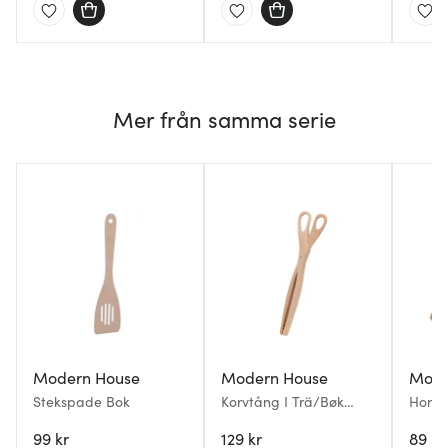
Mer från samma serie
Modern House
Modern House
Mode
Stekspade Bok
Korvtång I Trä/Bøk
Honun
Natur
99 kr
129 kr
89 kr