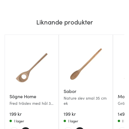
Liknande produkter
Sabor
Sögne Home
Mode
Nature slev smal 35 cm
Fred träslev med hål 30
ek
Gröts
cm akacia natural
199 kr
199 kr
149 k
I lager
I lager
I la