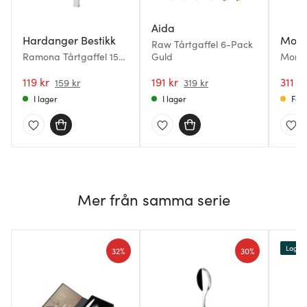
Aida
Hardanger Bestikk
Morri
Raw Tårtgaffel 6-Pack
Ramona Tårtgaffel 15
Guld
Morri
cm
Desse
119 kr
191 kr
pack
311 kr
159 kr
319 kr
I lager
I lager
Få i
Mer från samma serie
Lagerr
32%
30%