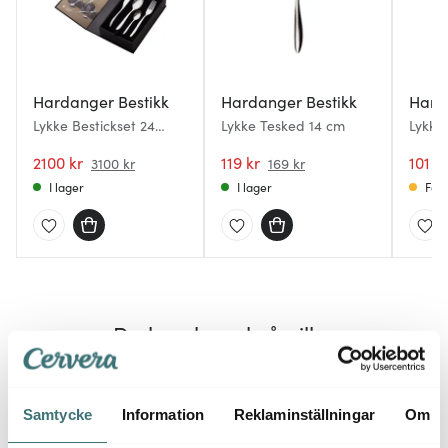
Hardanger Bestikk
Hardanger Bestikk
Hard
Lykke Bestickset 24
Lykke Tesked 14 cm
Lykke 
delar
2100 kr
119 kr
101 kr
3100 kr
169 kr
I lager
I lager
Få i
Du kanske också gillar
Samtycke
Information
Reklaminställningar
Om