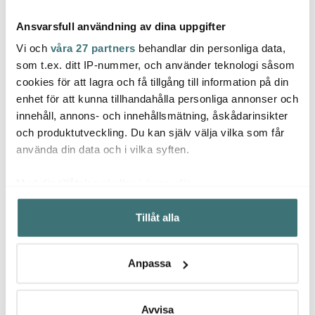
Ansvarsfull användning av dina uppgifter
Vi och
våra 27 partners
behandlar din personliga data,
som t.ex. ditt IP-nummer, och använder teknologi såsom
cookies för att lagra och få tillgång till information på din
enhet för att kunna tillhandahålla personliga annonser och
Hardanger Bestikk
Hardanger Bestikk
Hard
innehåll, annons- och innehållsmätning, åskådarinsikter
Carina Tårtset 7 delar
Fjord Kakset 7 delar
Fjord 
delar
och produktutveckling. Du kan själv välja vilka som får
659 kr
599 kr
869 k
använda din data och i vilka syften.
I lager
I lager
I la
Med din tillåtelse skulle vi även vilja:
Samla in information om din geografiska plats som
Tillåt alla
kan ha en noggrannhet på upp till flera meter
Identifiera din enhet genom att aktivt skanna den för
specifika kännetecken (fingeravtryck)
Låt dig inspireras av våra kunder
Anpassa
Ta reda på mer om hur dina personliga uppgifter
behandlas och ställ in dina preferenser i
detaljsektionen
.
Du kan ändra eller dra tillbaka ditt samtycke när som
Avvisa