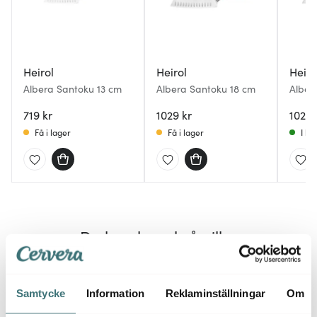
Heirol
Heirol
Heiro
Albera Santoku 13 cm
Albera Santoku 18 cm
Alber
719 kr
1029 kr
1029 
Få i lager
Få i lager
I la
Du kanske också gillar
Samtycke
Information
Reklaminställningar
Om