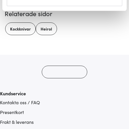
helst från cookie-förklaringen.
Relaterade sidor
Vi använder cookies för att innehållet och annonserna
ska anpassas efter det som vi tror att du tycker om. Det
Kockknivar
Heirol
gör också att vi kan analysera vår trafik och göra
hemsidan ännu bättre. Du bestämmer själv vilka cookies
som du vill dela med dig av.
Kundservice
Kontakta oss / FAQ
Presentkort
Frakt & leverans