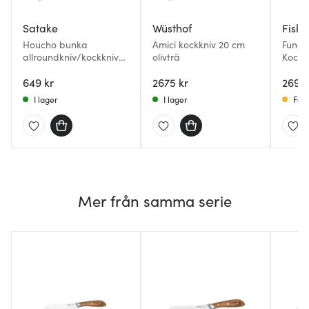
Satake
Wüsthof
Fiska
Houcho bunka
Amici kockkniv 20 cm
Funct
allroundkniv/kockkniv
olivträ
Kockk
17 cm
649 kr
2675 kr
269 k
I lager
I lager
Få i
Mer från samma serie