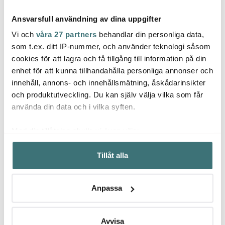
Ansvarsfull användning av dina uppgifter
Vi och
våra 27 partners
behandlar din personliga data,
som t.ex. ditt IP-nummer, och använder teknologi såsom
cookies för att lagra och få tillgång till information på din
Heiro
enhet för att kunna tillhandahålla personliga annonser och
Heirol
Heirol
Steks
innehåll, annons- och innehållsmätning, åskådarinsikter
Stekspade hålad Bok
Träslev 30 cm olivträ
olivtr
och produktutveckling. Du kan själv välja vilka som får
234 kr
239 kr
229 k
använda din data och i vilka syften.
Få i lager
I lager
I la
Med din tillåtelse skulle vi även vilja:
Samla in information om din geografiska plats som
Tillåt alla
kan ha en noggrannhet på upp till flera meter
Identifiera din enhet genom att aktivt skanna den för
specifika kännetecken (fingeravtryck)
Låt dig inspireras av våra kunder
Anpassa
Ta reda på mer om hur dina personliga uppgifter
behandlas och ställ in dina preferenser i
detaljsektionen
.
Du kan ändra eller dra tillbaka ditt samtycke när som
Avvisa