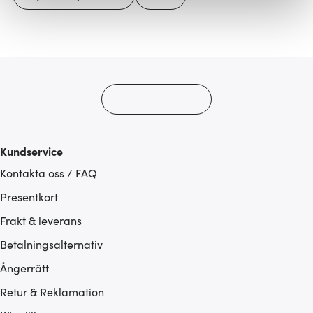
Vi använder cookies för att innehållet och annonserna
ska anpassas efter det som vi tror att du tycker om. Det
gör också att vi kan analysera vår trafik och göra
hemsidan ännu bättre. Du bestämmer själv vilka cookies
som du vill dela med dig av.
Kundservice
Kontakta oss / FAQ
Presentkort
Frakt & leverans
Betalningsalternativ
Ångerrätt
Retur & Reklamation