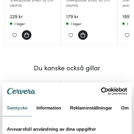
olivträ
olivträ
smal 3
229 kr
179 kr
189 k
I lager
I lager
I la
Du kanske också gillar
BRA D
Samtycke
Information
Reklaminställningar
Om
Ansvarsfull användning av dina uppgifter