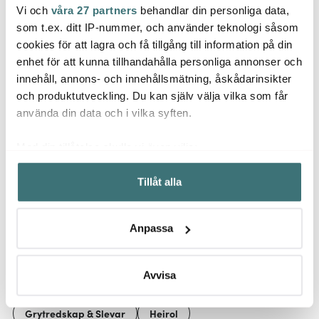
Vi och
våra 27 partners
behandlar din personliga data,
Jonas
Heirol
Heiro
som t.ex. ditt IP-nummer, och använder teknologi såsom
Knäcktratt
Bunke 1,5 L Rostfri
Doseringstratt 0,5 liter
Juicep
cookies för att lagra och få tillgång till information på din
enhet för att kunna tillhandahålla personliga annonser och
279 kr
99 kr
429 k
innehåll, annons- och innehållsmätning, åskådarinsikter
I lager
I lager
I la
och produktutveckling. Du kan själv välja vilka som får
använda din data och i vilka syften.
Med din tillåtelse skulle vi även vilja:
Samla in information om din geografiska plats som
Tillåt alla
kan ha en noggrannhet på upp till flera meter
Låt dig inspireras av våra kunder
Identifiera din enhet genom att aktivt skanna den för
specifika kännetecken (fingeravtryck)
Anpassa
Ta reda på mer om hur dina personliga uppgifter
behandlas och ställ in dina preferenser i
detaljsektionen
.
Relaterade sidor
Du kan ändra eller dra tillbaka ditt samtycke när som
Avvisa
helst från cookie-förklaringen.
Grytredskap & Slevar
Heirol