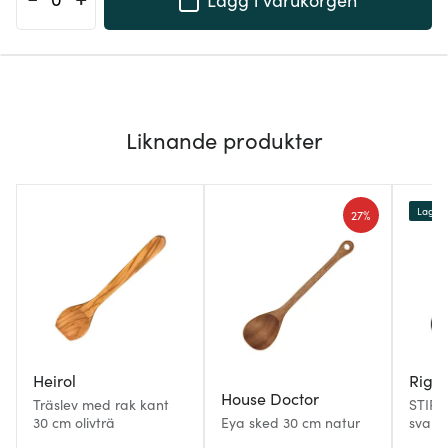
Liknande produkter
Lagerr
27%
Heirol
Rig-t
House Doctor
Träslev med rak kant
STIR-
30 cm olivträ
Eya sked 30 cm natur
svart 