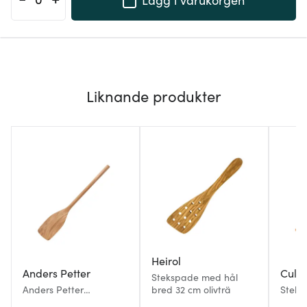
Liknande produkter
Heirol
Anders Petter
Culi
Stekspade med hål
Anders Petter
bred 32 cm olivträ
Steks
Stekspade 35 cm Ek