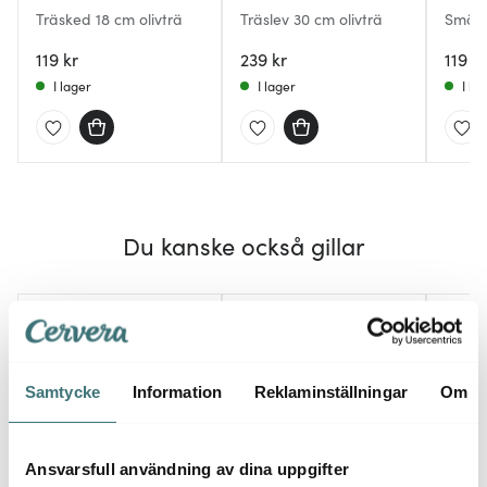
Träsked 18 cm olivträ
Träslev 30 cm olivträ
Smörkn
119 kr
239 kr
119 kr
I lager
I lager
I la
Du kanske också gillar
Samtycke
Information
Reklaminställningar
Om
Ansvarsfull användning av dina uppgifter