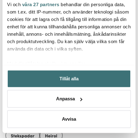
Vi och
våra 27 partners
behandlar din personliga data,
Heirol
Jona
Maku Kitchen Life
som t.ex. ditt IP-nummer, och använder teknologi såsom
Cerasafe Triply
Potati
Stekpincett 30 cm
stekpanna 28 cm
cm
cookies för att lagra och få tillgång till information på din
akacia
keramisk
enhet för att kunna tillhandahålla personliga annonser och
55 kr
1159 kr
49 kr
innehåll, annons- och innehållsmätning, åskådarinsikter
I lager
I lager
I la
och produktutveckling. Du kan själv välja vilka som får
använda din data och i vilka syften.
Med din tillåtelse skulle vi även vilja:
Samla in information om din geografiska plats som
Tillåt alla
kan ha en noggrannhet på upp till flera meter
Låt dig inspireras av våra kunder
Identifiera din enhet genom att aktivt skanna den för
specifika kännetecken (fingeravtryck)
Anpassa
Ta reda på mer om hur dina personliga uppgifter
behandlas och ställ in dina preferenser i
detaljsektionen
.
Relaterade sidor
Du kan ändra eller dra tillbaka ditt samtycke när som
Avvisa
helst från cookie-förklaringen.
Stekspadar
Heirol