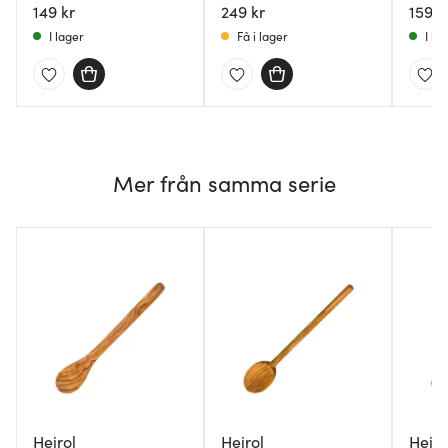
149 kr
249 kr
159 k
I lager
Få i lager
I la
Mer från samma serie
Heirol
Heirol
Heiro