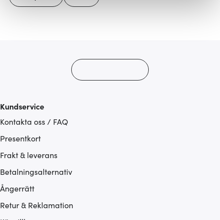
Vi använder cookies för att innehållet och annonserna
ska anpassas efter det som vi tror att du tycker om. Det
gör också att vi kan analysera vår trafik och göra
hemsidan ännu bättre. Du bestämmer själv vilka cookies
som du vill dela med dig av.
Kundservice
Kontakta oss / FAQ
Presentkort
Frakt & leverans
Betalningsalternativ
Ångerrätt
Retur & Reklamation