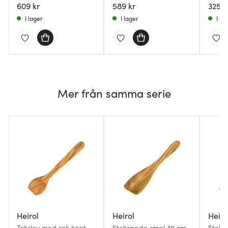
609 kr
589 kr
325 k
I lager
I lager
I la
Mer från samma serie
Heirol
Heirol
Heiro
Träslev med rak kant
Stekspade smal 30 cm
Steks