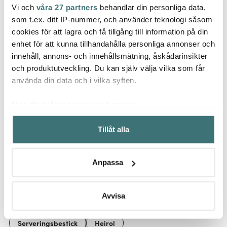
Vi och
våra 27 partners
behandlar din personliga data,
Heirol
Heiro
Heirol
som t.ex. ditt IP-nummer, och använder teknologi såsom
Springform Cake Pan
Royal
Stekspade hålad Bok
23 cm
/ slic
cookies för att lagra och få tillgång till information på din
silikon
enhet för att kunna tillhandahålla personliga annonser och
234 kr
539 kr
159 k
innehåll, annons- och innehållsmätning, åskådarinsikter
Få i lager
I lager
I la
och produktutveckling. Du kan själv välja vilka som får
använda din data och i vilka syften.
Med din tillåtelse skulle vi även vilja:
Samla in information om din geografiska plats som
Tillåt alla
kan ha en noggrannhet på upp till flera meter
Låt dig inspireras av våra kunder
Identifiera din enhet genom att aktivt skanna den för
specifika kännetecken (fingeravtryck)
Anpassa
Ta reda på mer om hur dina personliga uppgifter
behandlas och ställ in dina preferenser i
detaljsektionen
.
Relaterade sidor
Du kan ändra eller dra tillbaka ditt samtycke när som
Avvisa
helst från cookie-förklaringen.
Serveringsbestick
Heirol