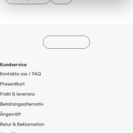
Vi använder cookies för att innehållet och annonserna
ska anpassas efter det som vi tror att du tycker om. Det
gör också att vi kan analysera vår trafik och göra
hemsidan ännu bättre. Du bestämmer själv vilka cookies
som du vill dela med dig av.
Kundservice
Kontakta oss / FAQ
Presentkort
Frakt & leverans
Betalningsalternativ
Ångerrätt
Retur & Reklamation