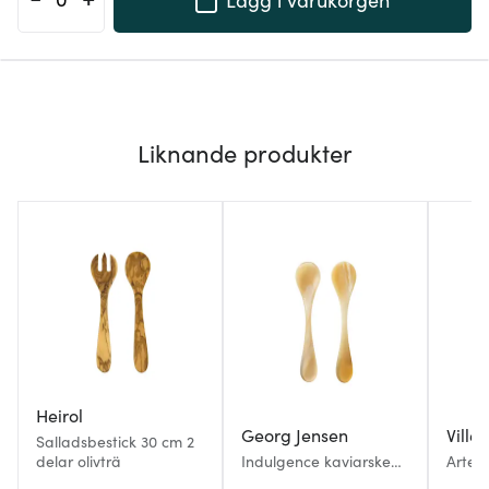
Liknande produkter
Heirol
Georg Jensen
Ville
Salladsbestick 30 cm 2
delar olivträ
Indulgence kaviarsked
Artes
9,5 cm 2-pack horn
sallad