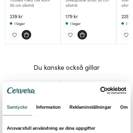
30 cm olivträ
olivträ
olivtr
239 kr
179 kr
229 k
I lager
I lager
I la
Du kanske också gillar
Samtycke
Information
Reklaminställningar
Om
Ansvarsfull användning av dina uppgifter