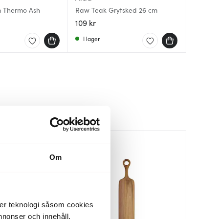
m Thermo Ash
Raw Teak Grytsked 26 cm
Träslev
Rissked
109 kr
59 kr
139 kr
I lager
I lager
I lager
32%
Om
der teknologi såsom cookies
 annonser och innehåll,