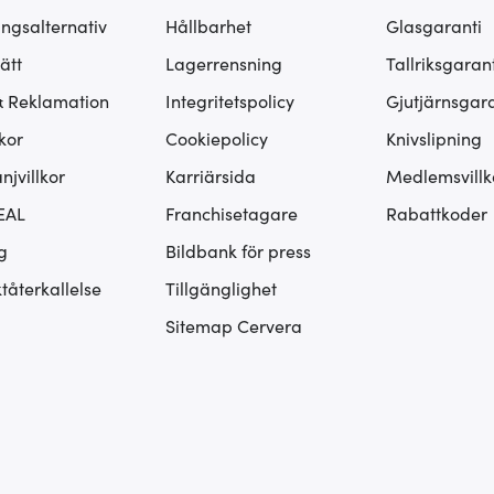
ingsalternativ
Hållbarhet
Glasgaranti
ätt
Lagerrensning
Tallriksgarant
& Reklamation
Integritetspolicy
Gjutjärnsgara
kor
Cookiepolicy
Knivslipning
jvillkor
Karriärsida
Medlemsvillk
EAL
Franchisetagare
Rabattkoder
g
Bildbank för press
tåterkallelse
Tillgänglighet
Sitemap Cervera