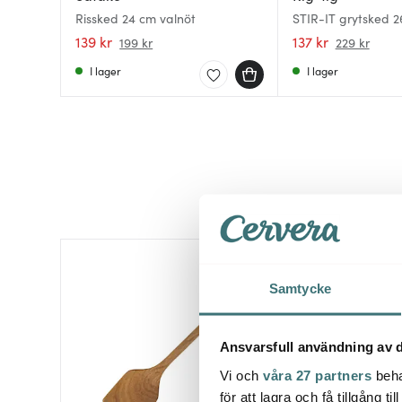
Rissked 24 cm valnöt
STIR-IT grytsked 2
139 kr
137 kr
199 kr
229 kr
I lager
I lager
Samtycke
Ansvarsfull användning av d
Vi och
våra 27 partners
beha
för att lagra och få tillgång t