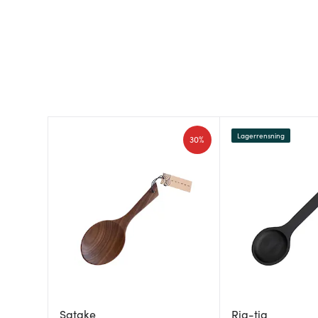
Lagerrensning
30%
Satake
Rig-tig