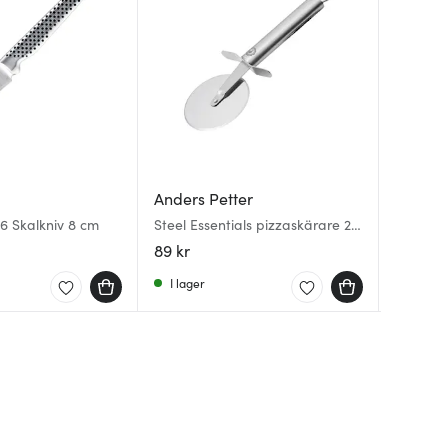
Eva Tri
Anders Petter
Kockum
Legio N
6 Skalkniv 8 cm
Steel Essentials pizzaskärare 22
cm
Trägaff
cm stål
89 kr
450 kr
59 kr
I lager
I lager
I lager