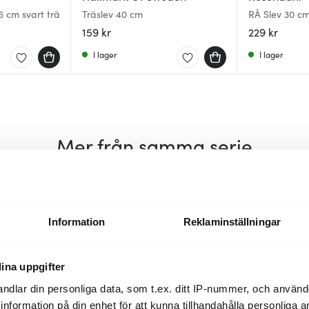
6 cm svart trä
Träslev 40 cm
RÅ Slev 30 c
159 kr
229 kr
I lager
I lager
Mer från samma serie
35%
32%
Information
Reklaminställningar
ina uppgifter
ndlar din personliga data, som t.ex. ditt IP-nummer, och använ
ill information på din enhet för att kunna tillhandahålla personliga