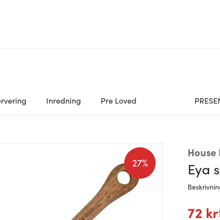
rvering
Inredning
Pre Loved
PRESE
House 
27%
Eya 
Beskrivni
72 kr