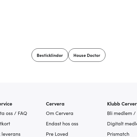
Besticklindor
House Doctor
rvice
Cervera
Klubb Cerve
ta oss / FAQ
Om Cervera
Bli medlem /
tkort
Endast hos oss
Digitalt med
& leverans
Pre Loved
Prismatch