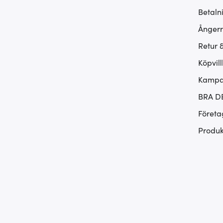
Betaln
Ångerr
Retur 
Köpvill
Kampan
BRA D
Företa
Produk