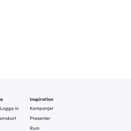
ra
Inspiration
 Logga in
Kampanjer
lemskort
Presenter
Rum