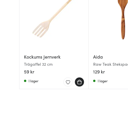
Kockums Jernverk
Aida
Trägaffel 32 cm
Raw Teak Stekspa
59 kr
129 kr
I lager
I lager