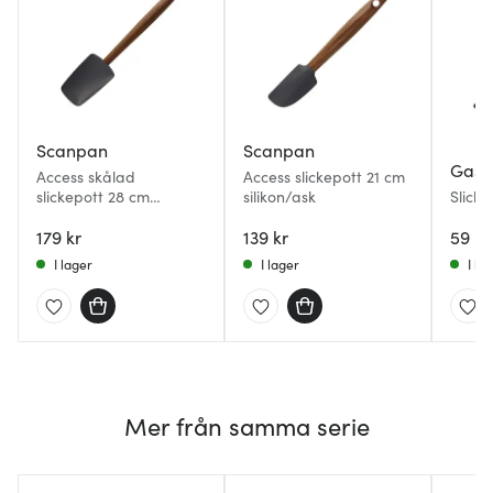
Scanpan
Scanpan
Gast
Access skålad
Access slickepott 21 cm
slickepott 28 cm
silikon/ask
Slicke
silikon/ask
179 kr
139 kr
59 kr
I lager
I lager
I la
Mer från samma serie