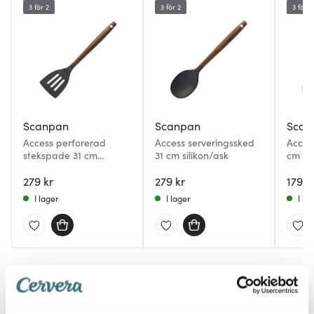
3 för 2
3 för 2
3 för 2
Scanpan
Scanpan
Scan
Access perforerad
Access serveringssked
Acces
stekspade 31 cm
31 cm silikon/ask
cm as
silikon/ask
279 kr
279 kr
179 k
I lager
I lager
I la
Du kanske också gillar