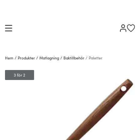
Hem
/
Produkter
/
Matlagning
/
Baktillbehör
/
Paletter
3 för 2