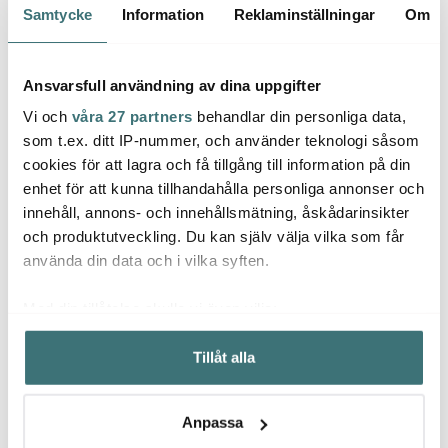
Samtycke
Information
Reklaminställningar
Om
Endast hos oss
Ansvarsfull användning av dina uppgifter
Vi och
våra 27 partners
behandlar din personliga data,
som t.ex. ditt IP-nummer, och använder teknologi såsom
cookies för att lagra och få tillgång till information på din
enhet för att kunna tillhandahålla personliga annonser och
innehåll, annons- och innehållsmätning, åskådarinsikter
Scanpan
Scanpan
Scan
och produktutveckling. Du kan själv välja vilka som får
PRO S+ Stekpanna 28
Scanpan Impact
Fusio
använda din data och i vilka syften.
cm Svart
Stekpanna 28 cm
cm
rostfritt stål
2199 kr
899 kr
1699 
Med din tillåtelse skulle vi även vilja:
I lager
I lager
I la
Samla in information om din geografiska plats som
Tillåt alla
kan ha en noggrannhet på upp till flera meter
Identifiera din enhet genom att aktivt skanna den för
specifika kännetecken (fingeravtryck)
Anpassa
Ta reda på mer om hur dina personliga uppgifter