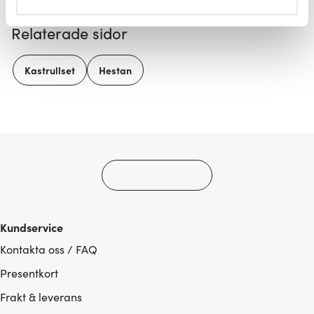
helst från cookie-förklaringen.
Relaterade sidor
Vi använder cookies för att innehållet och annonserna
ska anpassas efter det som vi tror att du tycker om. Det
Kastrullset
Hestan
gör också att vi kan analysera vår trafik och göra
hemsidan ännu bättre. Du bestämmer själv vilka cookies
som du vill dela med dig av.
Kundservice
Kontakta oss / FAQ
Presentkort
Frakt & leverans