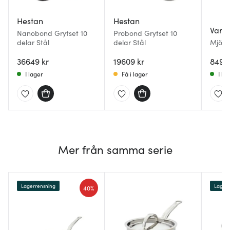
Hestan
Hestan
Varg
Nanobond Grytset 10
Probond Grytset 10
delar Stål
delar Stål
Mjölne
delar
36649 kr
19609 kr
8499 
I lager
Få i lager
I la
Mer från samma serie
Lagerrensning
Lagerr
40%