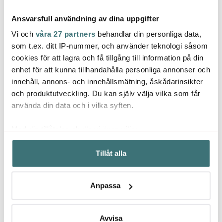
Ansvarsfull användning av dina uppgifter
Vi och
våra 27 partners
behandlar din personliga data,
som t.ex. ditt IP-nummer, och använder teknologi såsom
cookies för att lagra och få tillgång till information på din
Hestan
Hestan
Hest
enhet för att kunna tillhandahålla personliga annonser och
Provisions rostfri bunke
Provisions pastainsats
Provis
innehåll, annons- och innehållsmätning, åskådarinsikter
skålset 3 delar
26 cm/7,6 L
cm/2,
och produktutveckling. Du kan själv välja vilka som får
2599 kr
1969 kr
1619 
använda din data och i vilka syften.
Få i lager
Få i lager
Få i
Med din tillåtelse skulle vi även vilja:
Samla in information om din geografiska plats som
Tillåt alla
kan ha en noggrannhet på upp till flera meter
Identifiera din enhet genom att aktivt skanna den för
specifika kännetecken (fingeravtryck)
Låt dig inspireras av våra kunder
Anpassa
Ta reda på mer om hur dina personliga uppgifter
behandlas och ställ in dina preferenser i
detaljsektionen
.
Du kan ändra eller dra tillbaka ditt samtycke när som
Avvisa