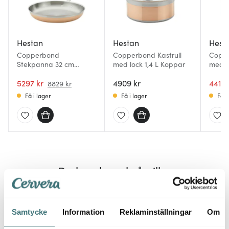
Hestan
Hestan
Hest
Copperbond
Copperbond Kastrull
Coppe
Stekpanna 32 cm
med lock 1,4 L Koppar
med l
Koppar
5297 kr
4909 kr
4415 
8829 kr
Få i lager
Få i lager
Få i
Du kanske också gillar
Samtycke
Information
Reklaminställningar
Om