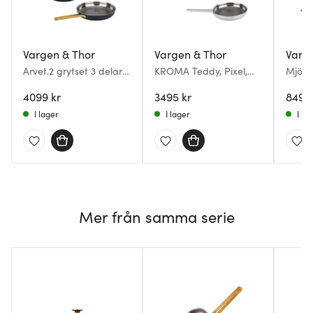
Vargen & Thor
Vargen & Thor
Varg
Arvet.2 grytset 3 delar
KROMA Teddy, Pixel,
Mjölne
Modell XB, Viggo, Mio
Modell MB grytset 3
delar
svart/mässing
4099 kr
delar 1,6/4 L/28 cm stål
3495 kr
8499 
I lager
I lager
I la
Mer från samma serie