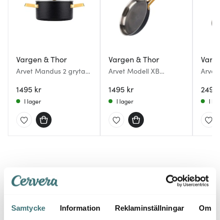
Vargen & Thor
Vargen & Thor
Varg
Arvet Mandus 2 gryta
Arvet Modell XB
Arvet
2,8 L svart
stekpanna 28 cm matt
delar
1495 kr
svart
1495 kr
2499 
I lager
I lager
I la
Du kanske också gillar
Samtycke
Information
Reklaminställningar
Om