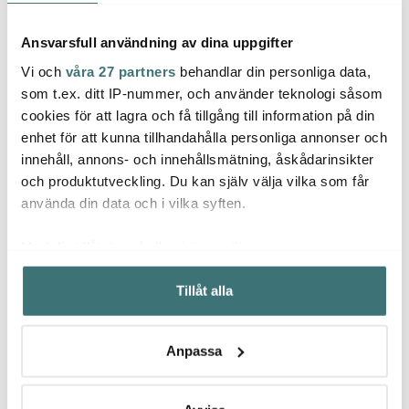
Ansvarsfull användning av dina uppgifter
Vi och
våra 27 partners
behandlar din personliga data,
som t.ex. ditt IP-nummer, och använder teknologi såsom
cookies för att lagra och få tillgång till information på din
Jonas
Ming
enhet för att kunna tillhandahålla personliga annonser och
Vargen & Thor
Jonas Måttsats i 4 delar
Kökst
innehåll, annons- och innehållsmätning, åskådarinsikter
Rostfri
Frost Aura bestickset 16
Svart
och produktutveckling. Du kan själv välja vilka som får
delar guld
129 kr
995 kr
209 k
använda din data och i vilka syften.
I lager
I lager
I la
Med din tillåtelse skulle vi även vilja:
Samla in information om din geografiska plats som
Tillåt alla
kan ha en noggrannhet på upp till flera meter
Identifiera din enhet genom att aktivt skanna den för
specifika kännetecken (fingeravtryck)
Anpassa
Låt dig inspireras av våra kunder
Ta reda på mer om hur dina personliga uppgifter
behandlas och ställ in dina preferenser i
detaljsektionen
.
Du kan ändra eller dra tillbaka ditt samtycke när som