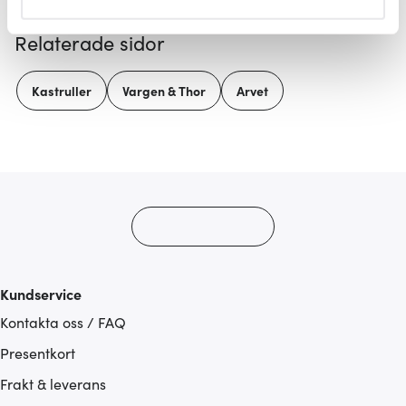
helst från cookie-förklaringen.
Relaterade sidor
Vi använder cookies för att innehållet och annonserna
ska anpassas efter det som vi tror att du tycker om. Det
Kastruller
Vargen & Thor
Arvet
gör också att vi kan analysera vår trafik och göra
hemsidan ännu bättre. Du bestämmer själv vilka cookies
som du vill dela med dig av.
Kundservice
Kontakta oss / FAQ
Presentkort
Frakt & leverans