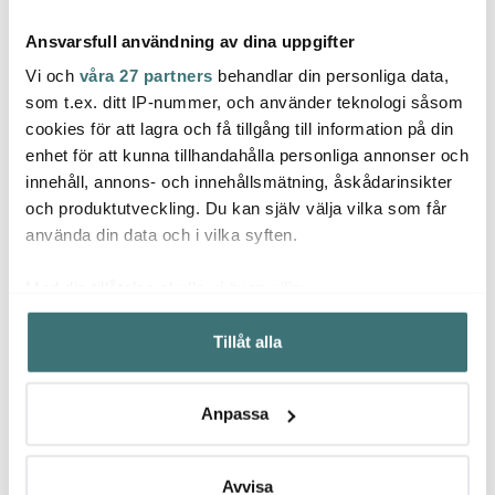
Ansvarsfull användning av dina uppgifter
Vi och
våra 27 partners
behandlar din personliga data,
som t.ex. ditt IP-nummer, och använder teknologi såsom
cookies för att lagra och få tillgång till information på din
enhet för att kunna tillhandahålla personliga annonser och
Vargen & Thor
Vargen & Thor
Varg
innehåll, annons- och innehållsmätning, åskådarinsikter
Pastakorg 21 cm rostfri
Frost salladsbestick 2
Frost 
delar svart
och produktutveckling. Du kan själv välja vilka som får
395 kr
295 kr
275 k
använda din data och i vilka syften.
I lager
I lager
I la
Med din tillåtelse skulle vi även vilja:
Samla in information om din geografiska plats som
Tillåt alla
kan ha en noggrannhet på upp till flera meter
Identifiera din enhet genom att aktivt skanna den för
specifika kännetecken (fingeravtryck)
Låt dig inspireras av våra kunder
Anpassa
Ta reda på mer om hur dina personliga uppgifter
behandlas och ställ in dina preferenser i
detaljsektionen
.
Du kan ändra eller dra tillbaka ditt samtycke när som
Avvisa