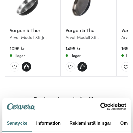
Vargen & Thor
Vargen & Thor
Varg
Arvet Modell XB Jr
Arvet Modell XB
Arvet
stekpanna 22 cm
stekpanna 28 cm matt
trakt
svart/mässing
1095 kr
svart
1495 kr
1695 
I lager
I lager
I la
Du kanske också gillar
Samtycke
Information
Reklaminställningar
Om