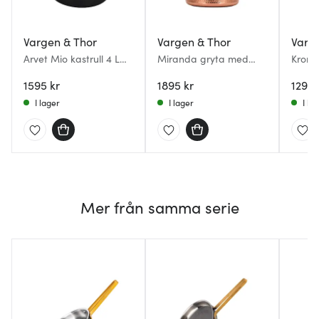
Vargen & Thor
Vargen & Thor
Varg
Arvet Mio kastrull 4 L
Miranda gryta med
Kroma 
svart hamrad
lock 4 L koppar
stål
1595 kr
1895 kr
1295 
I lager
I lager
I la
Mer från samma serie