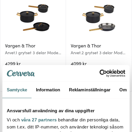
Vargen & Thor
Vargen & Thor
Arvet.1 grytset 3 delar Modell
Arvet.2 grytset 3 delar Modell
X3, Viggo, Mio svart/mässing
XB, Viggo, Mio svart/mässing
4299 kr
4099 kr
I lager
I lager
Samtycke
Information
Reklaminställningar
Om
Ansvarsfull användning av dina uppgifter
Vi och
våra 27 partners
behandlar din personliga data,
som t.ex. ditt IP-nummer, och använder teknologi såsom