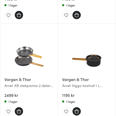
I lager
I lager
Vargen & Thor
Vargen & Thor
Arvet XB stekpanna 2 delar
Arvet Viggo kastrull 1 L
28+22 cm svart
hamrad svart
2499 kr
1195 kr
I lager
I lager