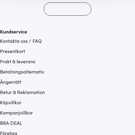
hemsidan ännu bättre. Du bestämmer själv vilka cookies
som du vill dela med dig av.
Kundservice
Kontakta oss / FAQ
Presentkort
Frakt & leverans
Betalningsalternativ
Ångerrätt
Retur & Reklamation
Köpvillkor
Kampanjvillkor
BRA DEAL
Företag