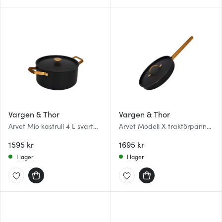
Vargen & Thor
Vargen & Thor
Arvet Mio kastrull 4 L svart
Arvet Modell X traktörpanna
hamrad
28 cm
1595 kr
1695 kr
I lager
I lager