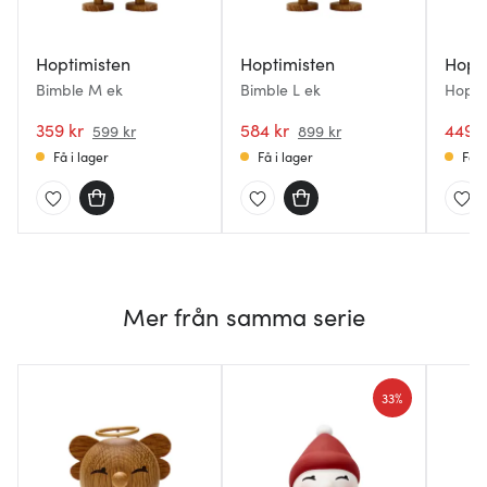
Hoptimisten
Hoptimisten
Hopt
Bimble M ek
Bimble L ek
Hopti
359 kr
584 kr
449 k
599 kr
899 kr
Få i lager
Få i lager
Få i
Mer från samma serie
33%