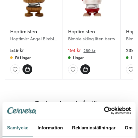
Hoptimisten
Hoptimisten
Hopt
Hoptimist Ängel Bimble
Bimble skiing liten berry
Bimbl
S Ek
Studen
549 kr
194 kr
289 k
289 kr
Få i lager
I lager
I la
Du kanske också gillar
38%
40%
Samtycke
Information
Reklaminställningar
Om