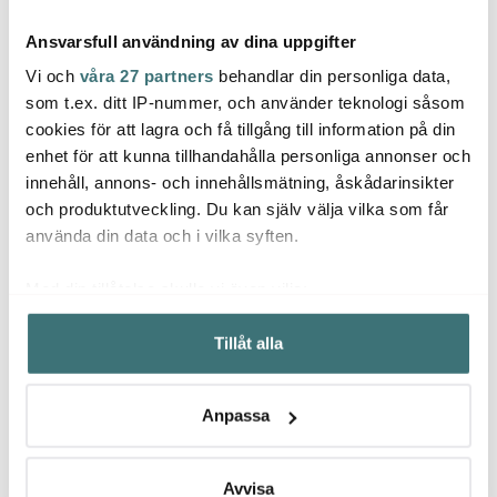
Ansvarsfull användning av dina uppgifter
Vi och
våra 27 partners
behandlar din personliga data,
som t.ex. ditt IP-nummer, och använder teknologi såsom
cookies för att lagra och få tillgång till information på din
enhet för att kunna tillhandahålla personliga annonser och
Hoptimisten
Hoptimisten
Hopt
innehåll, annons- och innehållsmätning, åskådarinsikter
Roligan Sweden liten
Hoptimist Bumble S ek
Hopti
blå/gul
Bumbl
och produktutveckling. Du kan själv välja vilka som får
179 kr
269 kr
549 k
289 kr
449 kr
använda din data och i vilka syften.
Få i lager
I lager
I la
Med din tillåtelse skulle vi även vilja:
Samla in information om din geografiska plats som
Tillåt alla
kan ha en noggrannhet på upp till flera meter
Identifiera din enhet genom att aktivt skanna den för
specifika kännetecken (fingeravtryck)
Låt dig inspireras av våra kunder
Anpassa
Ta reda på mer om hur dina personliga uppgifter
behandlas och ställ in dina preferenser i
detaljsektionen
.
Du kan ändra eller dra tillbaka ditt samtycke när som
Avvisa