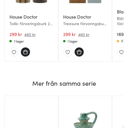
Blafr
House Doctor
House Doctor
Blåbä
Tallic förvaringsburk 2
Treasure förvaringsburk
10x10
delar svart/sand
2 delar brun/ljusblå
299 kr
299 kr
169 k
460 kr
460 kr
I lager
I lager
Få i
Mer från samma serie