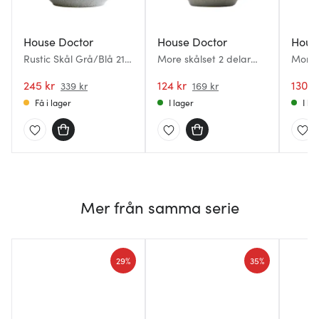
House Doctor
House Doctor
Hous
Rustic Skål Grå/Blå 21,5
More skålset 2 delar
More 
cm
10/13 cm grå
245 kr
124 kr
130 k
339 kr
169 kr
Få i lager
I lager
I la
Mer från samma serie
29%
35%