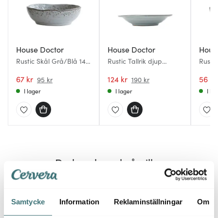
House Doctor
House Doctor
Hous
Rustic Skål Grå/Blå 14
Rustic Tallrik djup
Rustic
cm
Grå/Blå 25 cm
cm
67 kr
124 kr
56 kr
95 kr
190 kr
I lager
I lager
I la
Du kanske också gillar
30%
Samtycke
Information
Reklaminställningar
Om