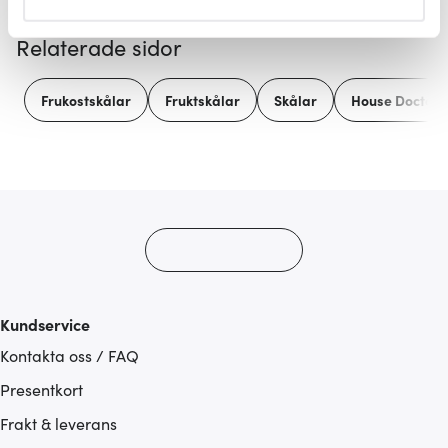
helst från cookie-förklaringen.
Relaterade sidor
Vi använder cookies för att innehållet och annonserna
ska anpassas efter det som vi tror att du tycker om. Det
Frukostskålar
Fruktskålar
Skålar
House Doctor
gör också att vi kan analysera vår trafik och göra
hemsidan ännu bättre. Du bestämmer själv vilka cookies
som du vill dela med dig av.
Kundservice
Kontakta oss / FAQ
Presentkort
Frakt & leverans