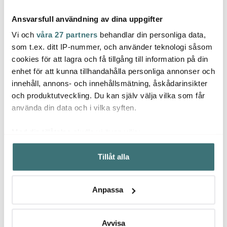
Ansvarsfull användning av dina uppgifter
Vi och
våra 27 partners
behandlar din personliga data,
som t.ex. ditt IP-nummer, och använder teknologi såsom
cookies för att lagra och få tillgång till information på din
enhet för att kunna tillhandahålla personliga annonser och
House Doctor
House Doctor
Hous
innehåll, annons- och innehållsmätning, åskådarinsikter
Diva förvaringslådor i
Pion Skål 19 cm
Eya S
stengods 2-pack
Svart/Brun
cm Ak
och produktutveckling. Du kan själv välja vilka som får
grön/brun
429 kr
112 kr
350 k
160 kr
använda din data och i vilka syften.
I lager
I lager
I la
Med din tillåtelse skulle vi även vilja:
Samla in information om din geografiska plats som
Tillåt alla
kan ha en noggrannhet på upp till flera meter
Identifiera din enhet genom att aktivt skanna den för
specifika kännetecken (fingeravtryck)
Låt dig inspireras av våra kunder
Anpassa
Ta reda på mer om hur dina personliga uppgifter
behandlas och ställ in dina preferenser i
detaljsektionen
.
Du kan ändra eller dra tillbaka ditt samtycke när som
Avvisa