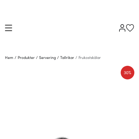
Hem
/
Produkter
/
Servering
/
Tallrikar
/
Frukostskålar
30%