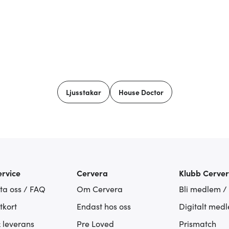
Ljusstakar
House Doctor
rvice
Cervera
Klubb Cerve
ta oss / FAQ
Om Cervera
Bli medlem /
tkort
Endast hos oss
Digitalt med
& leverans
Pre Loved
Prismatch