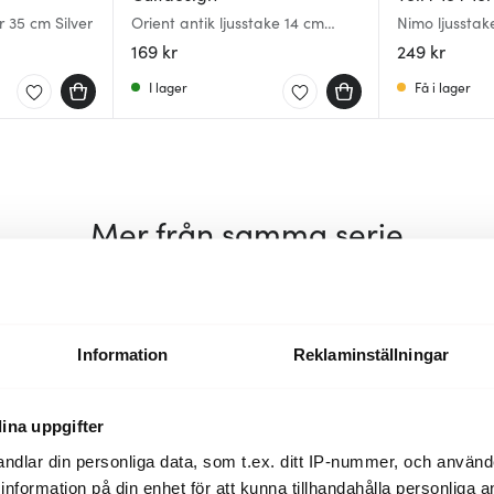
 35 cm Silver
Orient antik ljusstake 14 cm
Nimo ljussta
asfalt
169 kr
249 kr
I lager
Få i lager
Mer från samma serie
35%
Information
Reklaminställningar
ina uppgifter
ndlar din personliga data, som t.ex. ditt IP-nummer, och använ
ill information på din enhet för att kunna tillhandahålla personliga