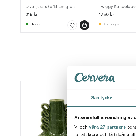
Diva ljusstake 14 cm grön
Twiggy Kandelaber
219 kr
1750 kr
I lager
Få i lager
35%
Samtycke
Ansvarsfull användning av d
Vi och
våra 27 partners
beha
för att lagra och få tillgång t