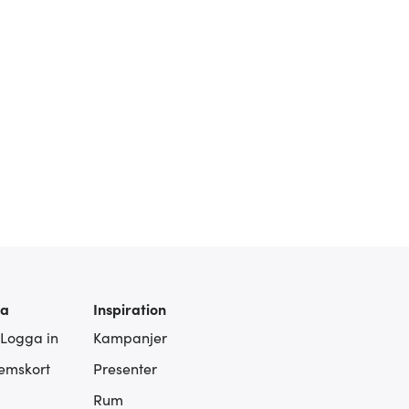
ra
Inspiration
 Logga in
Kampanjer
lemskort
Presenter
Rum