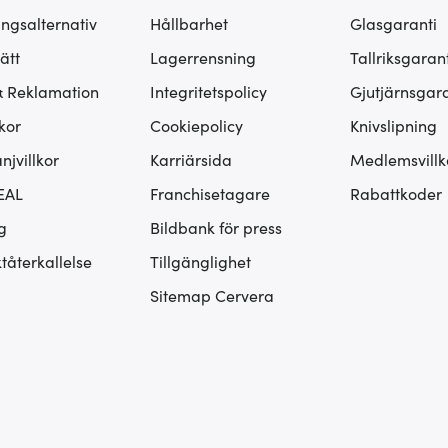
ingsalternativ
Hållbarhet
Glasgaranti
ätt
Lagerrensning
Tallriksgarant
& Reklamation
Integritetspolicy
Gjutjärnsgara
kor
Cookiepolicy
Knivslipning
jvillkor
Karriärsida
Medlemsvillk
EAL
Franchisetagare
Rabattkoder
g
Bildbank för press
tåterkallelse
Tillgänglighet
Sitemap Cervera