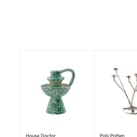
House Doctor
Pols Potten