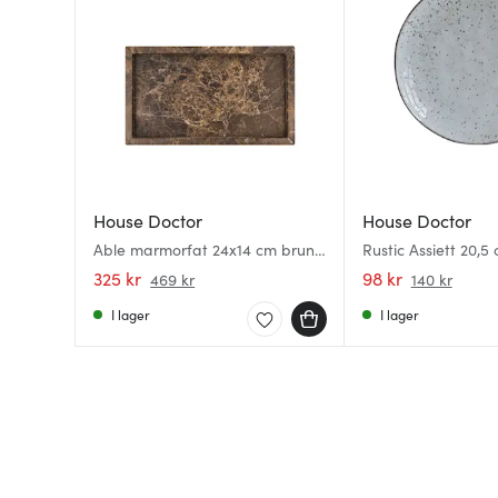
House Doctor
House Doctor
Able marmorfat 24x14 cm brun
Rustic Assiett 20,
marmor
325 kr
98 kr
469 kr
140 kr
I lager
I lager