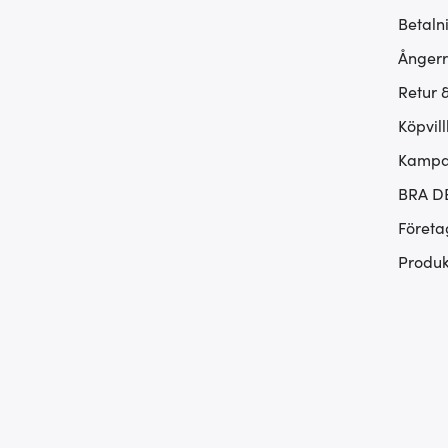
Betaln
Ångerr
Retur 
Köpvill
Kampan
BRA D
Företa
Produk