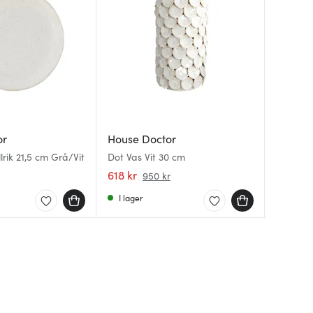
or
House Doctor
House 
House 
lrik 21,5 cm Grå/Vit
Dot Vas Vit 30 cm
Ball vä
Able ma
mässin
brun m
618 kr
202 kr
325 kr
950 kr
I lager
I lager
I lager