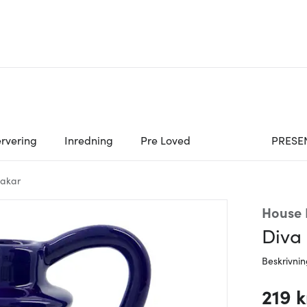
rvering
Inredning
Pre Loved
PRESE
takar
House 
Diva 
Beskrivni
219 k