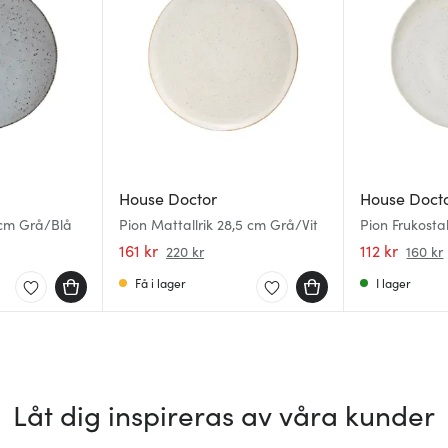
House Doctor
House Doct
5 cm Grå/Blå
Pion Mattallrik 28,5 cm Grå/Vit
Pion Frukostal
161 kr
112 kr
220 kr
160 kr
Få i lager
I lager
Låt dig inspireras av våra kunder