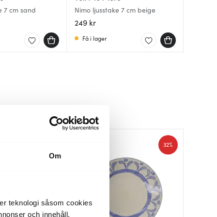
ke 7 cm sand
Nimo ljusstake 7 cm beige
Cobra L
Diva lju
249 kr
1199 kr
219 kr
Få i lager
I lager
I lager
30%
32%
Om
der teknologi såsom cookies
 annonser och innehåll,