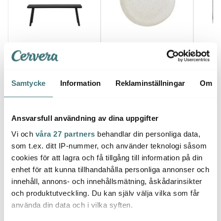
House Doctor
House Doctor
Hous
Nadi bänk 120x38x43
Pion Tallrik 16,5 cm
Hylla 
cm svart
Grå/Vit
silverf
1400 kr
83 kr
1050 
2000 kr
110 kr
Samtycke
Information
Reklaminställningar
Om
Få i lager
I lager
Få i
Ansvarsfull användning av dina uppgifter
Vi och
våra 27 partners
behandlar din personliga data,
som t.ex. ditt IP-nummer, och använder teknologi såsom
cookies för att lagra och få tillgång till information på din
Låt dig inspireras av våra kunder
enhet för att kunna tillhandahålla personliga annonser och
innehåll, annons- och innehållsmätning, åskådarinsikter
och produktutveckling. Du kan själv välja vilka som får
använda din data och i vilka syften.