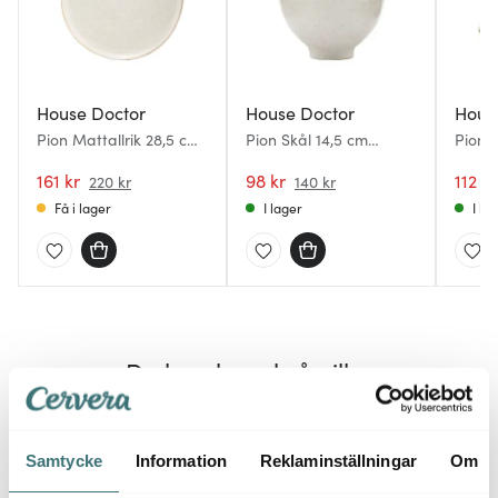
House Doctor
House Doctor
Hous
Pion Mattallrik 28,5 cm
Pion Skål 14,5 cm
Pion 
Grå/Vit
Grå/Vit
161 kr
98 kr
112 kr
220 kr
140 kr
Få i lager
I lager
I la
Du kanske också gillar
Samtycke
Information
Reklaminställningar
Om