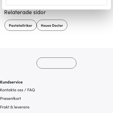
helst från cookie-förklaringen.
Relaterade sidor
Vi använder cookies för att innehållet och annonserna
ska anpassas efter det som vi tror att du tycker om. Det
Pastatallrikar
House Doctor
gör också att vi kan analysera vår trafik och göra
hemsidan ännu bättre. Du bestämmer själv vilka cookies
som du vill dela med dig av.
Kundservice
Kontakta oss / FAQ
Presentkort
Frakt & leverans