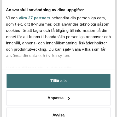
Ansvarsfull användning av dina uppgifter
Vi och
våra 27 partners
behandlar din personliga data,
som t.ex. ditt IP-nummer, och använder teknologi såsom
cookies för att lagra och få tillgång till information på din
enhet för att kunna tillhandahålla personliga annonser och
Maku Kitchen Life
Anders Petter
Hard
innehåll, annons- och innehållsmätning, åskådarinsikter
Mandolin 16,5x37x15,5
Signerat Skärbräda
Harda
cm svart
36x23 cm Ek
Fjord 
och produktutveckling. Du kan själv välja vilka som får
251 kr
429 kr
1049 
använda din data och i vilka syften.
I lager
I lager
I la
Med din tillåtelse skulle vi även vilja:
Samla in information om din geografiska plats som
Tillåt alla
kan ha en noggrannhet på upp till flera meter
Identifiera din enhet genom att aktivt skanna den för
specifika kännetecken (fingeravtryck)
Låt dig inspireras av våra kunder
Anpassa
Ta reda på mer om hur dina personliga uppgifter
behandlas och ställ in dina preferenser i
detaljsektionen
.
Du kan ändra eller dra tillbaka ditt samtycke när som
Avvisa