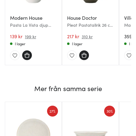
Modern House
House Doctor
Ville
Pasta La Vista djup
Pleat Pastatallrik 26 cm
Manuf
Pastatallrik 27 cm vit
Grå/Brun
Pastat
139 kr
217 kr
359 k
199 kr
310 kr
I lager
I lager
I la
Mer från samma serie
27%
30%