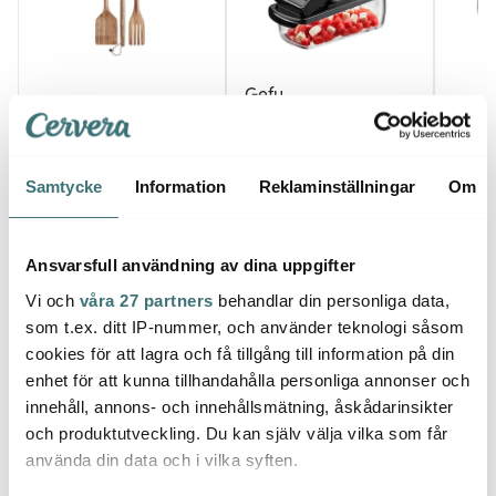
Gefu
Anders Petter
Ander
Treppo
Stenfors Redskap 3
grönsakshackare med
Classi
delar Akacia
två skärgaller
Stekp
379 kr
899 kr
pack 
55 kr
Samtycke
Information
Reklaminställningar
Om
I lager
I lager
I la
Ansvarsfull användning av dina uppgifter
Vi och
våra 27 partners
behandlar din personliga data,
som t.ex. ditt IP-nummer, och använder teknologi såsom
cookies för att lagra och få tillgång till information på din
Låt dig inspireras av våra kunder
enhet för att kunna tillhandahålla personliga annonser och
innehåll, annons- och innehållsmätning, åskådarinsikter
och produktutveckling. Du kan själv välja vilka som får
använda din data och i vilka syften.