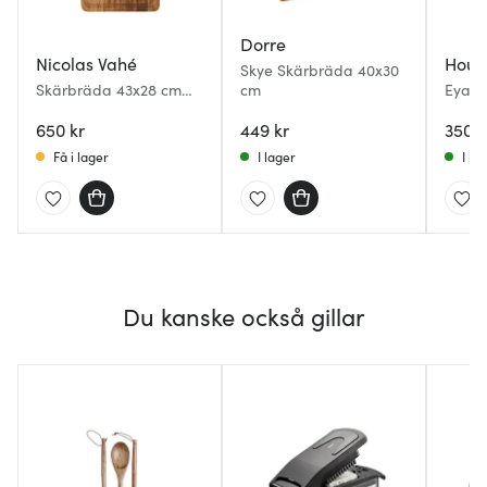
Dorre
Nicolas Vahé
Hous
Skye Skärbräda 40x30
Skärbräda 43x28 cm
cm
Eya S
natur
cm Ak
650 kr
449 kr
350 k
Få i lager
I lager
I la
Du kanske också gillar