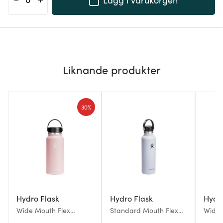
Liknande produkter
30%
Hydro Flask
Hydro Flask
Hydr
Wide Mouth Flex
Standard Mouth Flex
Wide 
termosflaska 0,946 L
termosflaska 0,621 L vit
termos