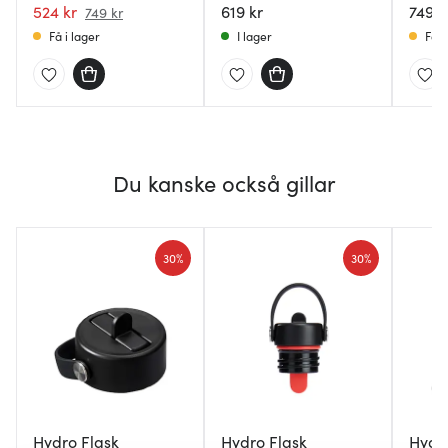
trillium
524 kr
619 kr
749 k
749 kr
Få i lager
I lager
Få i
Du kanske också gillar
30%
30%
Hydro Flask
Hydro Flask
Hydr