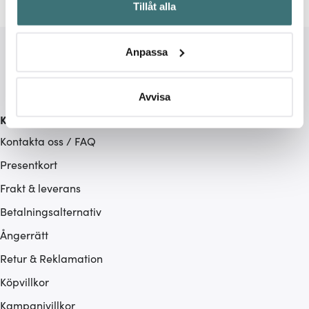
Tillåt alla
kan ha en noggrannhet på upp till flera meter
Identifiera din enhet genom att aktivt skanna den för
specifika kännetecken (fingeravtryck)
Anpassa
Ta reda på mer om hur dina personliga uppgifter
behandlas och ställ in dina preferenser i
detaljsektionen
.
Du kan ändra eller dra tillbaka ditt samtycke när som
Avvisa
helst från cookie-förklaringen.
Kundservice
Kontakta oss / FAQ
Vi använder cookies för att innehållet och annonserna
ska anpassas efter det som vi tror att du tycker om. Det
Presentkort
gör också att vi kan analysera vår trafik och göra
Frakt & leverans
hemsidan ännu bättre. Du bestämmer själv vilka cookies
Betalningsalternativ
som du vill dela med dig av.
Ångerrätt
Retur & Reklamation
Köpvillkor
Kampanjvillkor