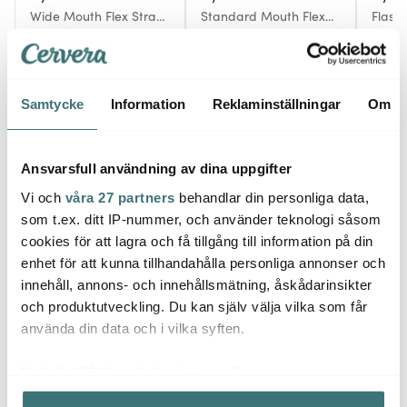
Wide Mouth Flex Straw
Standard Mouth Flex
Flask
lock
Straw lock
188 kr
188 kr
269 k
269 kr
269 kr
Få i lager
Få i lager
I la
Samtycke
Information
Reklaminställningar
Om
Ansvarsfull användning av dina uppgifter
Vi och
våra 27 partners
behandlar din personliga data,
Låt dig inspireras av våra kunder
som t.ex. ditt IP-nummer, och använder teknologi såsom
cookies för att lagra och få tillgång till information på din
enhet för att kunna tillhandahålla personliga annonser och
innehåll, annons- och innehållsmätning, åskådarinsikter
Relaterade sidor
och produktutveckling. Du kan själv välja vilka som får
använda din data och i vilka syften.
Termosflaskor
Hydro Flask
Med din tillåtelse skulle vi även vilja:
Samla in information om din geografiska plats som