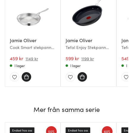
Jamie Oliver
Jamie Oliver
Jamie
Cook Smart stekpanna
Tefal Enjoy Stekpanna
Tefal
28 cm rostfritt stål
28 cm
24 cm
459 kr
599 kr
549 k
1149 kr
1199 kr
I lager
I lager
I la
Mer från samma serie
Endast hos oss
Endast hos oss
Endast
50%
60%