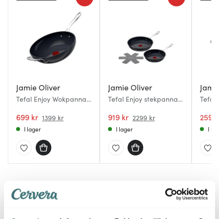
Jamie Oliver
Jamie Oliver
Jamie
Tefal Enjoy Wokpanna
Tefal Enjoy stekpanna 2
Tefal 
28 cm
delar 24+28 cm
delar
699 kr
keramisk beläggning
919 kr
2599 
1399 kr
2299 kr
I lager
I lager
I la
Du kanske också gillar