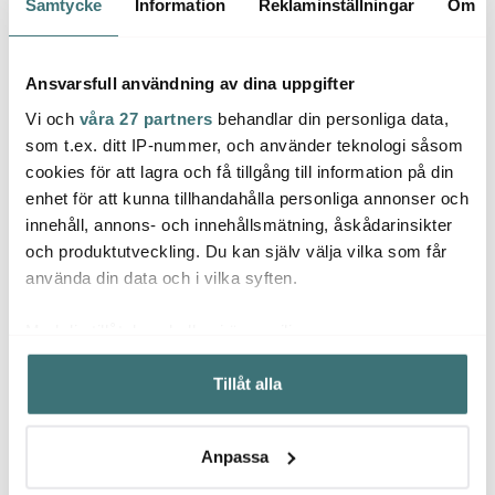
Samtycke
Information
Reklaminställningar
Om
50%
40%
Ansvarsfull användning av dina uppgifter
Vi och
våra 27 partners
behandlar din personliga data,
som t.ex. ditt IP-nummer, och använder teknologi såsom
cookies för att lagra och få tillgång till information på din
enhet för att kunna tillhandahålla personliga annonser och
Eva Trio
Ming
innehåll, annons- och innehållsmätning, åskådarinsikter
Modern House
Stainless Steel
Kökst
och produktutveckling. Du kan själv välja vilka som får
stekpanna 28 cm
Basis grönsakshackare
Svart
använda din data och i vilka syften.
keramisk Slip-Let®
mandolin grå/vit
beläggning
699 kr
479 kr
209 k
1399 kr
799 kr
Med din tillåtelse skulle vi även vilja:
I lager
I lager
I la
Samla in information om din geografiska plats som
Tillåt alla
kan ha en noggrannhet på upp till flera meter
Identifiera din enhet genom att aktivt skanna den för
specifika kännetecken (fingeravtryck)
Anpassa
Ta reda på mer om hur dina personliga uppgifter