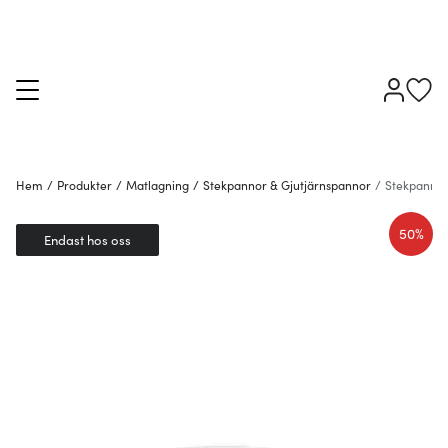
Hem
/
Produkter
/
Matlagning
/
Stekpannor & Gjutjärnspannor
/
Stekpanno
50%
Endast hos oss