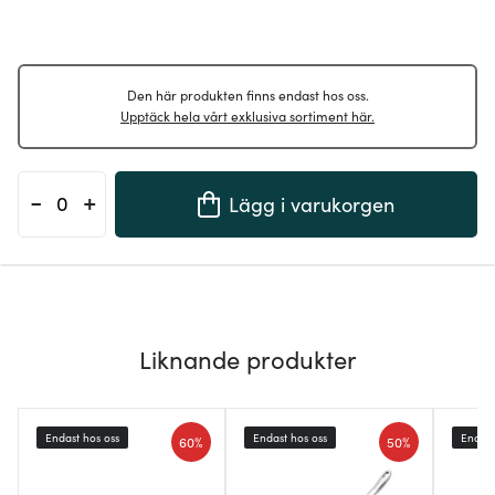
Den här produkten finns endast hos oss.
Upptäck hela vårt exklusiva sortiment här.
-
+
Lägg i varukorgen
Liknande produkter
Endast hos oss
Endast hos oss
Endast
60%
50%