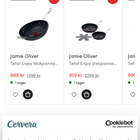
Jamie Oliver
Jamie Oliver
Jamie
Tefal Enjoy Wokpanna
Tefal Enjoy stekpanna 2
Tefal 
28 cm
delar 24+28 cm
Trakt
699 kr
keramisk beläggning
919 kr
26 cm
999 k
1399 kr
2299 kr
I lager
I lager
I la
Du kanske också gillar