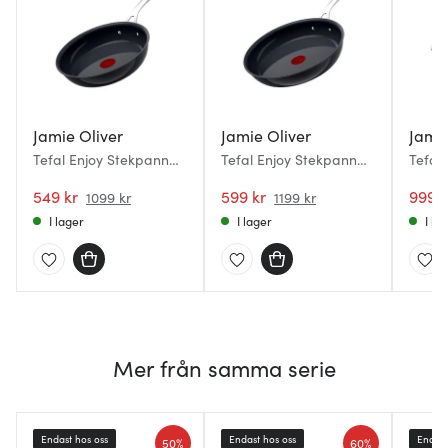
Jamie Oliver
Jamie Oliver
Jamie
Tefal Enjoy Stekpanna
Tefal Enjoy Stekpanna
Tefal 
24 cm
28 cm
panna
549 kr
599 kr
999 k
1099 kr
1199 kr
I lager
I lager
I la
Mer från samma serie
Endast hos oss
Endast hos oss
Endast
50%
60%