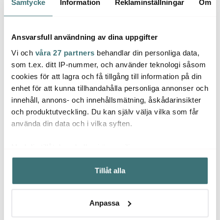
Samtycke
Information
Reklaminställningar
Om
44%
Ansvarsfull användning av dina uppgifter
Vi och
våra 27 partners
behandlar din personliga data,
som t.ex. ditt IP-nummer, och använder teknologi såsom
cookies för att lagra och få tillgång till information på din
enhet för att kunna tillhandahålla personliga annonser och
Jonas
Fiska
innehåll, annons- och innehållsmätning, åskådarinsikter
Anders Petter
Jonas Måttsats i 4 delar
Funct
och produktutveckling. Du kan själv välja vilka som får
Anders Petter Knivset 5
Rostfri
Steks
använda din data och i vilka syften.
delar Rostfritt stål
cm
999 kr
129 kr
159 k
1799 kr
Med din tillåtelse skulle vi även vilja:
I lager
I lager
I la
Samla in information om din geografiska plats som
Tillåt alla
kan ha en noggrannhet på upp till flera meter
Identifiera din enhet genom att aktivt skanna den för
specifika kännetecken (fingeravtryck)
Anpassa
Ta reda på mer om hur dina personliga uppgifter