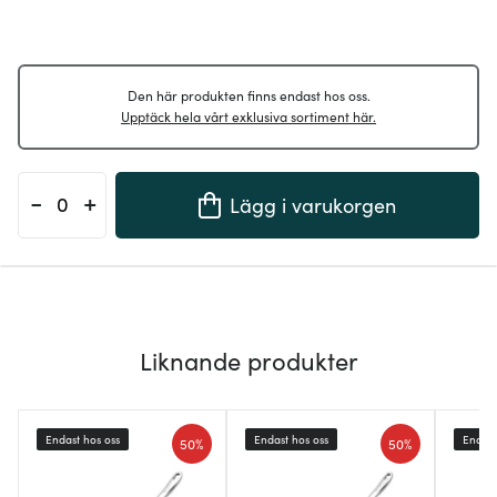
Den här produkten finns endast hos oss.
Upptäck hela vårt exklusiva sortiment här.
-
+
Lägg i varukorgen
Liknande produkter
Endast hos oss
Endast hos oss
Endast
50%
50%