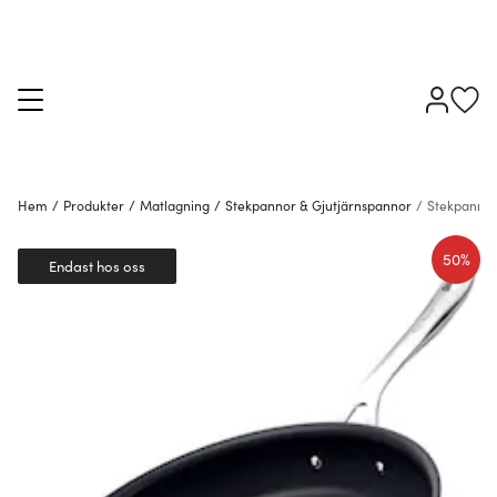
Hem
/
Produkter
/
Matlagning
/
Stekpannor & Gjutjärnspannor
/
Stekpanno
50%
Endast hos oss