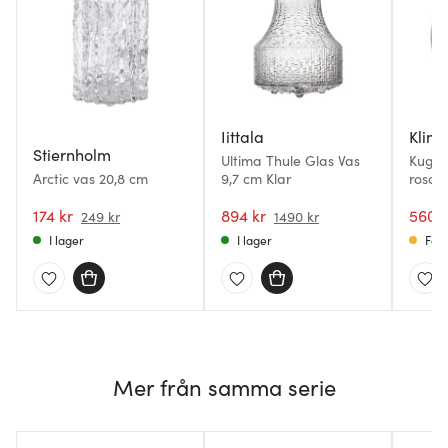
Iittala
Klimc
Stiernholm
Ultima Thule Glas Vas
Kugel
Arctic vas 20,8 cm
9,7 cm Klar
rosali
174 kr
894 kr
560 k
249 kr
1490 kr
I lager
I lager
Få i
Mer från samma serie