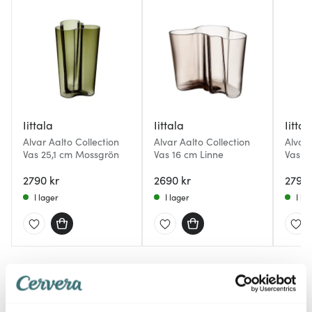
Iittala
Iittala
Iittal
Alvar Aalto Collection
Alvar Aalto Collection
Alvar 
Vas 25,1 cm Mossgrön
Vas 16 cm Linne
Vas 25
2790 kr
2690 kr
2790 
I lager
I lager
I la
Du kanske också gillar