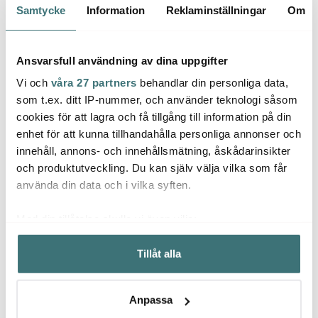
Samtycke
Information
Reklaminställningar
Om
Ansvarsfull användning av dina uppgifter
Vi och
våra 27 partners
behandlar din personliga data,
som t.ex. ditt IP-nummer, och använder teknologi såsom
cookies för att lagra och få tillgång till information på din
enhet för att kunna tillhandahålla personliga annonser och
innehåll, annons- och innehållsmätning, åskådarinsikter
Dorr
och produktutveckling. Du kan själv välja vilka som får
Vargen & Thor
Solstickan
Fire 
använda din data och i vilka syften.
Glima barset 3 delar
Burk för kaffefilter
Suffle
750 ml stål
Svart/Guld
795 kr
179 kr
459 k
Med din tillåtelse skulle vi även vilja:
I lager
I lager
I la
Samla in information om din geografiska plats som
Tillåt alla
kan ha en noggrannhet på upp till flera meter
Identifiera din enhet genom att aktivt skanna den för
specifika kännetecken (fingeravtryck)
Anpassa
Ta reda på mer om hur dina personliga uppgifter