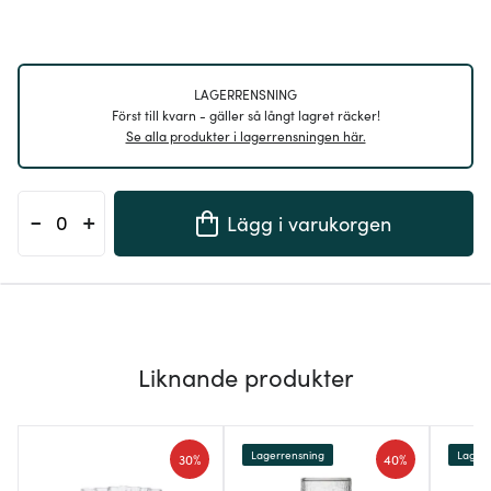
LAGERRENSNING
Först till kvarn - gäller så långt lagret räcker!
Se alla produkter i lagerrensningen här.
-
+
Lägg i varukorgen
Liknande produkter
Lagerrensning
Lagerr
30%
40%