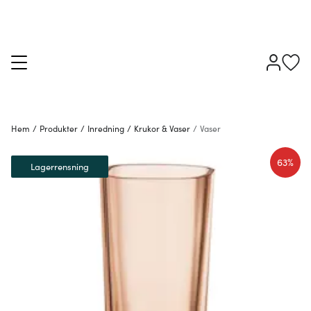
Hem
/
Produkter
/
Inredning
/
Krukor & Vaser
/
Vaser
63%
Lagerrensning