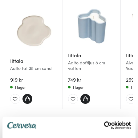
Iittala
Iittal
Iittala
Aalto doftljus 8 cm
Alvar 
Aalto fat 35 cm sand
vatten
Vas 1
919 kr
749 kr
2690 
I lager
I lager
I la
Du kanske också gillar