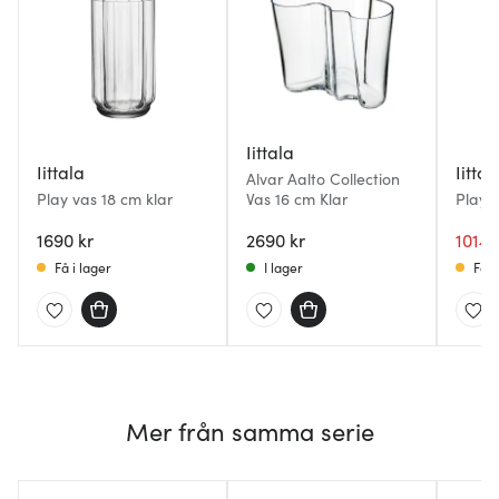
Iittala
Iittala
Iittal
Alvar Aalto Collection
Play vas 18 cm klar
Vas 16 cm Klar
Play v
1690 kr
2690 kr
1014 
Få i lager
I lager
Få i
Mer från samma serie