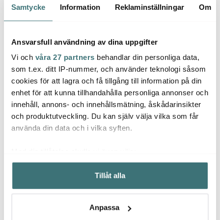
Samtycke
Information
Reklaminställningar
Om
25%
Ansvarsfull användning av dina uppgifter
Vi och
våra 27 partners
behandlar din personliga data,
som t.ex. ditt IP-nummer, och använder teknologi såsom
cookies för att lagra och få tillgång till information på din
enhet för att kunna tillhandahålla personliga annonser och
innehåll, annons- och innehållsmätning, åskådarinsikter
Iittala
Iittala
Iittal
och produktutveckling. Du kan själv välja vilka som får
Valkea Ljuslykta 6 cm
Essence Glas 35 cl 4-
Iittal
använda din data och i vilka syften.
Klar
pack
Cockta
pack
259 kr
599 kr
674 k
799 kr
Med din tillåtelse skulle vi även vilja:
I lager
I lager
I la
Samla in information om din geografiska plats som
Tillåt alla
kan ha en noggrannhet på upp till flera meter
Identifiera din enhet genom att aktivt skanna den för
specifika kännetecken (fingeravtryck)
Anpassa
Ta reda på mer om hur dina personliga uppgifter