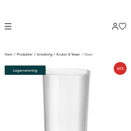
Hem
/
Produkter
/
Inredning
/
Krukor & Vaser
/
Vaser
40%
Lagerrensning