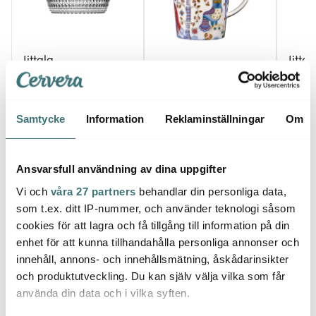
Iittala
Iittal
Iittala
Kastehelmi skål 1,4 L
Kartio
klar
Taika Mugg 40 cl Vit
pack
539 kr
329 kr
289 k
Samtycke
Information
Reklaminställningar
Om
I lager
I lager
I la
Ansvarsfull användning av dina uppgifter
Vi och
våra 27 partners
behandlar din personliga data,
som t.ex. ditt IP-nummer, och använder teknologi såsom
cookies för att lagra och få tillgång till information på din
Låt dig inspireras av våra kunder
enhet för att kunna tillhandahålla personliga annonser och
innehåll, annons- och innehållsmätning, åskådarinsikter
och produktutveckling. Du kan själv välja vilka som får
använda din data och i vilka syften.