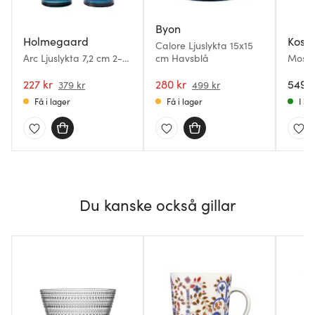
Byon
Holmegaard
Kost
Calore Ljuslykta 15x15
Arc Ljuslykta 7,2 cm 2-
cm Havsblå
Moss l
pack Mörkblå
cirkul
227 kr
280 kr
549 k
379 kr
499 kr
Få i lager
Få i lager
I la
Du kanske också gillar