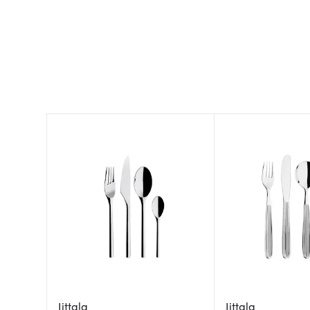
Iittala
Iittala