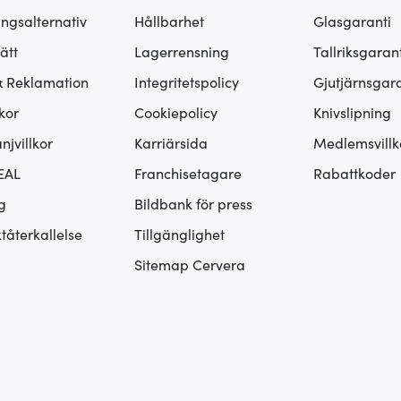
ingsalternativ
Hållbarhet
Glasgaranti
ätt
Lagerrensning
Tallriksgarant
& Reklamation
Integritetspolicy
Gjutjärnsgara
kor
Cookiepolicy
Knivslipning
jvillkor
Karriärsida
Medlemsvillk
EAL
Franchisetagare
Rabattkoder
g
Bildbank för press
tåterkallelse
Tillgänglighet
Sitemap Cervera