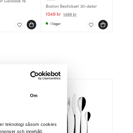
set Gåvoask 16
Citterio
Boston Bestickset 30-delar
spegelp
Artik Be
1049 kr
3100 kr
4700 k
1499 kr
I lager
Få i la
Få i la
Om
der teknologi såsom cookies
 annonser och innehåll,