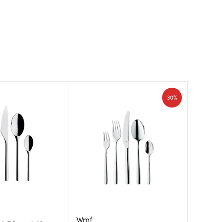
30%
Iittala
Wmf
Iittala