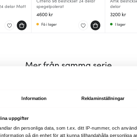
Citterio 98 bestickset 24 delar
Artik Bestick
24 delar Matt
spegelpolerat
delar
4600 kr
3200 kr
Få i lager
I lager
Mer från samma serie
Information
Reklaminställningar
ina uppgifter
ndlar din personliga data, som t.ex. ditt IP-nummer, och använ
ill information på din enhet för att kunna tillhandahålla personliga