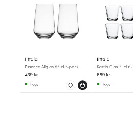
Iittala
Iittala
Essence Allglas 55 cl 2-pack
Kartio Glas 21 cl 6
439 kr
689 kr
I lager
I lager