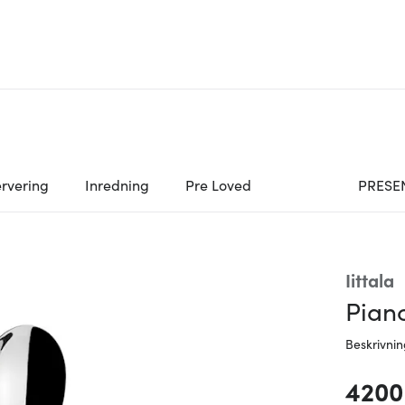
rvering
Inredning
Pre Loved
PRESE
Iittala
Piano
Beskrivni
4200