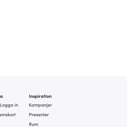
ra
Inspiration
 Logga in
Kampanjer
lemskort
Presenter
Rum