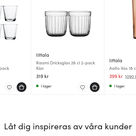
Iittala
Iittala
Raami Dricksglas 26 cl 2-pack
-pack
Klar
Aalto Vas 18 
319 kr
399 kr
1090 
I lager
I lager
Låt dig inspireras av våra kunder