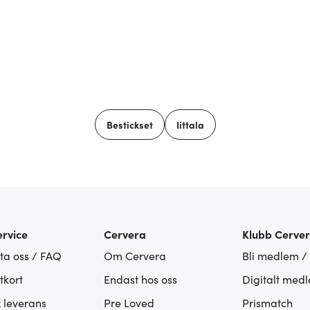
Bestickset
Iittala
rvice
Cervera
Klubb Cerve
ta oss / FAQ
Om Cervera
Bli medlem /
tkort
Endast hos oss
Digitalt med
& leverans
Pre Loved
Prismatch