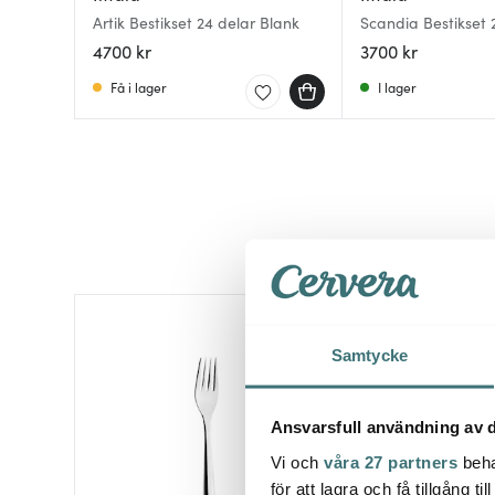
Artik Bestikset 24 delar Blank
Scandia Bestikset 
4700 kr
3700 kr
Få i lager
I lager
Samtycke
Ansvarsfull användning av d
Vi och
våra 27 partners
beha
för att lagra och få tillgång t