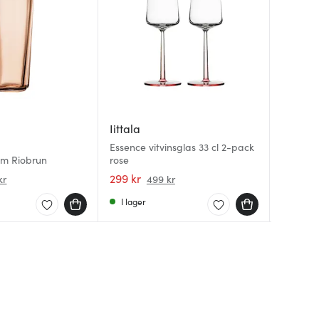
Iittala
Iittala
Iittala
Essence vitvinsglas 33 cl 2-pack
Essence 
cm Riobrun
rose
pack
Essence 
299 kr
674 kr
439 kr
kr
499 kr
I lager
I lager
I lager