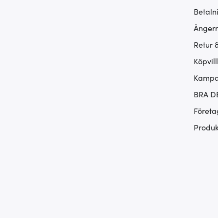
Betaln
Ångerr
Retur 
Köpvill
Kampan
BRA D
Företa
Produk