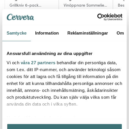
Grillkniv 6-pack
Vinöppnare Sommelier
Bestic
Biodegradable Svart
Cholla Kaktus
Svart
1049 kr
3199 kr
1789 
I lager
Få i lager
I la
Samtycke
Information
Reklaminställningar
Om
Ansvarsfull användning av dina uppgifter
Vi och
våra 27 partners
behandlar din personliga data,
Låt dig inspireras av våra kunder
som t.ex. ditt IP-nummer, och använder teknologi såsom
cookies för att lagra och få tillgång till information på din
enhet för att kunna tillhandahålla personliga annonser och
innehåll, annons- och innehållsmätning, åskådarinsikter
Relaterade sidor
och produktutveckling. Du kan själv välja vilka som får
använda din data och i vilka syften.
Ostknivar
Jean Dubost Laguiole
Med din tillåtelse skulle vi även vilja:
Samla in information om din geografiska plats som