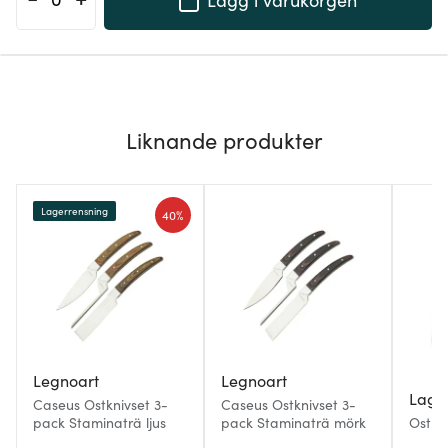
Liknande produkter
Lagerrensning
40%
Legnoart
Legnoart
Lagui
Caseus Ostknivset 3-
Caseus Ostknivset 3-
pack Staminaträ ljus
pack Staminaträ mörk
Ostkni
Treas