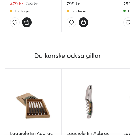
479 kr
799 kr
259 k
799 kr
Få i lager
Få i lager
I la
Du kanske också gillar
Laguiole En Aubrac
Laguiole En Aubrac
Lagu