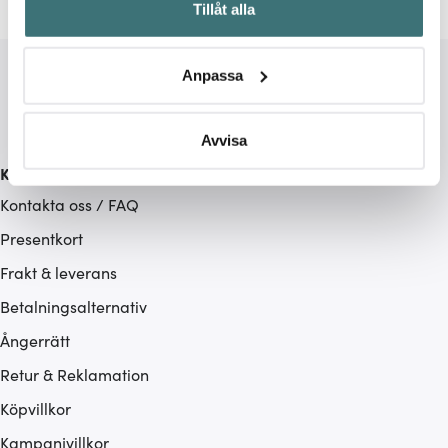
Tillåt alla
kan ha en noggrannhet på upp till flera meter
Identifiera din enhet genom att aktivt skanna den för
specifika kännetecken (fingeravtryck)
Anpassa
Ta reda på mer om hur dina personliga uppgifter
behandlas och ställ in dina preferenser i
detaljsektionen
.
Du kan ändra eller dra tillbaka ditt samtycke när som
Avvisa
helst från cookie-förklaringen.
Kundservice
Kontakta oss / FAQ
Vi använder cookies för att innehållet och annonserna
ska anpassas efter det som vi tror att du tycker om. Det
Presentkort
gör också att vi kan analysera vår trafik och göra
Frakt & leverans
hemsidan ännu bättre. Du bestämmer själv vilka cookies
Betalningsalternativ
som du vill dela med dig av.
Ångerrätt
Retur & Reklamation
Köpvillkor
Kampanjvillkor