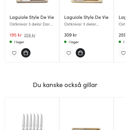
Laguiole Style De Vie
Laguiole Style De Vie
Lagui
Ostknivar 3 delar Dark
Ostknivar 3 delar
Ostkni
wood
Rostfritt stål
Treas
195 kr
309 kr
259 k
259 kr
I lager
I lager
I la
Du kanske också gillar