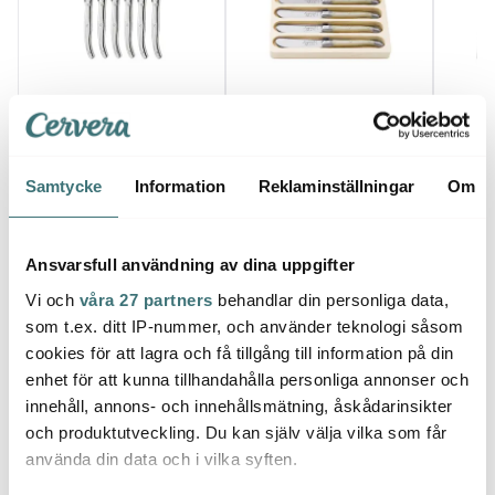
Laguiole Style De Vie
Laguiole Style De Vie
Lagui
Grillbestick kniv 23 cm
Smörkniv 4-pack pearl
Tapas
6-pack Stainless
svart
539 kr
299 kr
179 k
Samtycke
Information
Reklaminställningar
Om
I lager
I lager
I la
Ansvarsfull användning av dina uppgifter
Vi och
våra 27 partners
behandlar din personliga data,
som t.ex. ditt IP-nummer, och använder teknologi såsom
cookies för att lagra och få tillgång till information på din
Låt dig inspireras av våra kunder
enhet för att kunna tillhandahålla personliga annonser och
innehåll, annons- och innehållsmätning, åskådarinsikter
och produktutveckling. Du kan själv välja vilka som får
använda din data och i vilka syften.