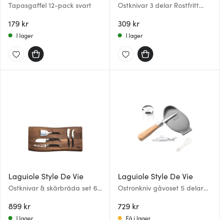
Tapasgaffel 12-pack svart
Ostknivar 3 delar Rostfritt
stål
179 kr
309 kr
I lager
I lager
Laguiole Style De Vie
Laguiole Style De Vie
Ostknivar & skärbräda set 6
Ostronkniv gåvoset 5 delar
delar svart
lyx Ek
899 kr
729 kr
I lager
Få i lager