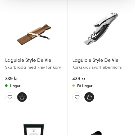
gör också att vi kan analysera vår trafik och göra
hemsidan ännu bättre. Du bestämmer själv vilka cookies
som du vill dela med dig av.
Laguiole Style De Vie
Laguiole Style De Vie
Skärbräda med kniv för korv
Korkskruv svart ebenholts
339 kr
439 kr
I lager
Få i lager