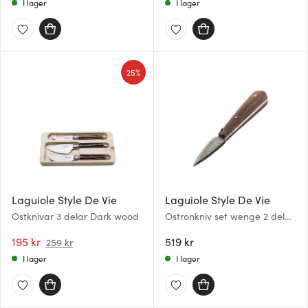
I lager
I lager
25%
Laguiole Style De Vie
Laguiole Style De Vie
Ostknivar 3 delar Dark wood
Ostronkniv set wenge 2 delar
stonewash
195 kr
519 kr
259 kr
I lager
I lager