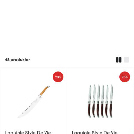
48
produkter
29%
28%
Laguiole Style De Vie
Laguiole Style De Vie