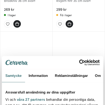
Brödkniv 36 cm svart
Rivjärn fint 35 cm svart
269 kr
299 kr
I lager
Få i lager
Samtycke
Information
Reklaminställningar
Om
Laguiole Style De Vie
Laguiole Style De Vie
Ostknivar 3 delar Pearl
Ostknivar 3 delar Treasure
Ansvarsfull användning av dina uppgifter
259 kr
259 kr
Vi och
våra 27 partners
behandlar din personliga data,
I lager
I lager