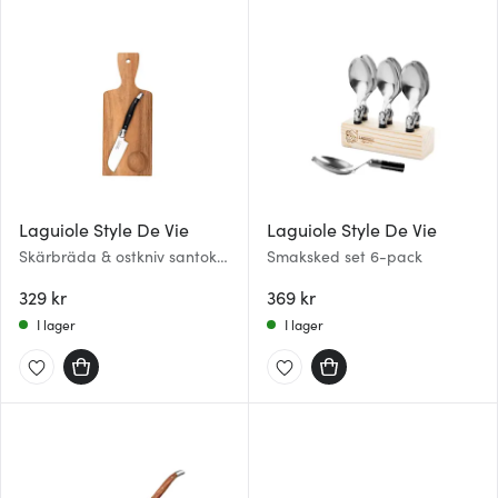
Laguiole Style De Vie
Laguiole Style De Vie
Skärbräda & ostkniv santoku
Smaksked set 6-pack
2 delar svart
329 kr
369 kr
I lager
I lager