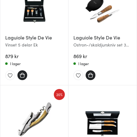
Laguiole Style De Vie
Laguiole Style De Vie
Vinset 5 delar Ek
Ostron-/skaldjurskniv set 3
delar Olive
879 kr
869 kr
I lager
I lager
20%