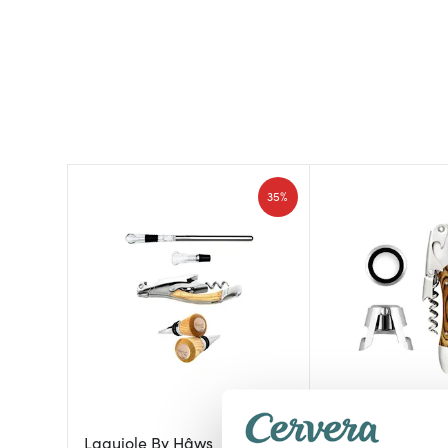
35%
Laguiole By Hâws
Legnoart