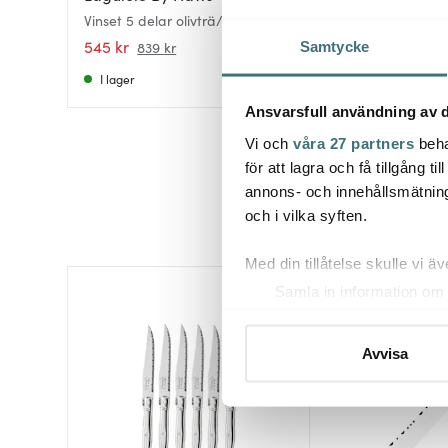
Vinset 5 delar olivträ/ek
Memorabile Vinset
545 kr
499 kr
839 kr
Samtycke
I lager
I lager
Ansvarsfull användning av d
Vi och
våra 27 partners
beha
för att lagra och få tillgång t
annons- och innehållsmätning
och i vilka syften.
Med din tillåtelse skulle vi äve
Samla in information om 
Identifiera din enhet gen
Ta reda på mer om hur dina pe
Avvisa
eller dra tillbaka ditt samtyc
Vi använder cookies för att 
att vi kan analysera vår tra