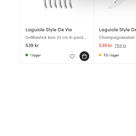
av.
Laguiole Style De Vie
Laguiole Style D
Grillbestick kniv 23 cm 6-pack
Champagnesabel 
Stainless
539 kr
539 kr
759 kr
I lager
Få i lager