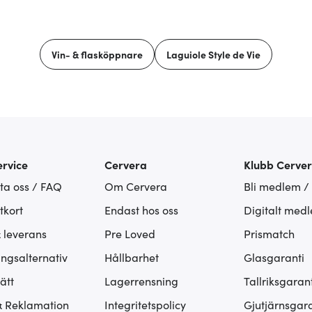
Vin- & flasköppnare
Laguiole Style de Vie
rvice
Cervera
Klubb Cerve
ta oss / FAQ
Om Cervera
Bli medlem /
tkort
Endast hos oss
Digitalt med
& leverans
Pre Loved
Prismatch
ingsalternativ
Hållbarhet
Glasgaranti
ätt
Lagerrensning
Tallriksgarant
& Reklamation
Integritetspolicy
Gjutjärnsgara