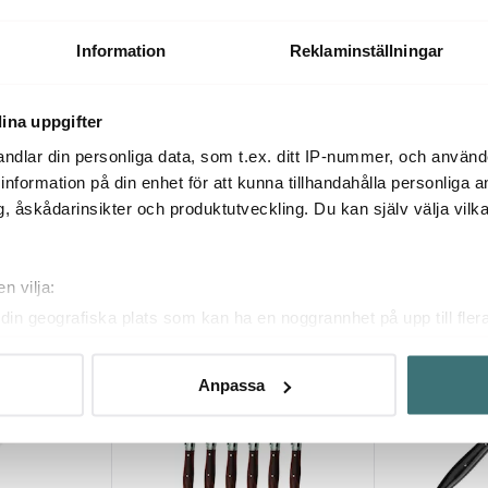
 4 delar
Wine & Bar Vinset 3 delar
Vintillbehörs
Borstad Rostrittstål
1559 kr
459 kr
919 k
Information
Reklaminställningar
Få i lager
I lager
ina uppgifter
ndlar din personliga data, som t.ex. ditt IP-nummer, och använ
ill information på din enhet för att kunna tillhandahålla personliga
, åskådarinsikter och produktutveckling. Du kan själv välja vilk
Du kanske också gillar
n vilja:
din geografiska plats som kan ha en noggrannhet på upp till fler
29%
28%
om att aktivt skanna den för specifika kännetecken (fingeravtryc
rsonliga uppgifter behandlas och ställ in dina preferenser i
deta
Anpassa
ke när som helst från cookie-förklaringen.
innehållet och annonserna ska anpassas efter det som vi tror att
fik och göra hemsidan ännu bättre. Du bestämmer själv vilka cook