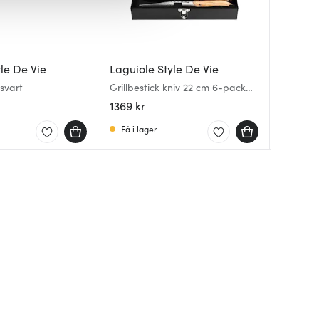
le De Vie
Laguiole Style De Vie
Laguiol
Laguiol
svart
Grillbestick kniv 22 cm 6-pack
Grillbes
Grillbes
Oak Stonewash
Oak St
pack Sta
1369 kr
1399 kr
539 kr
Få i lager
I lager
I lager