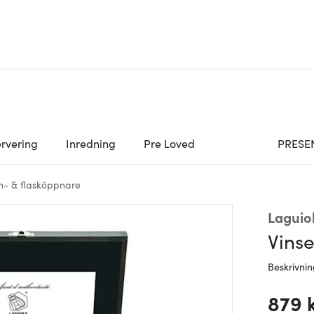
rvering
Inredning
Pre Loved
PRESE
n- & flasköppnare
Laguiol
Vinse
Beskrivni
879 