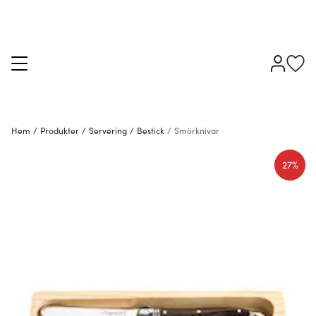
Hem
/
Produkter
/
Servering
/
Bestick
/
Smörknivar
27%