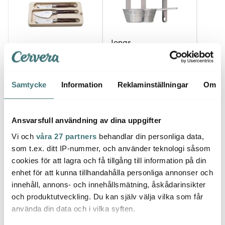
Jonas
Laguiole Style De Vie
Lagui
Jonas Måttsats i 4 delar
Ostknivar 3 delar Dark
Rostfri
Besti
wood
svart
195 kr
129 kr
499 k
259 kr
Samtycke
Information
Reklaminställningar
Om
I lager
I lager
I la
Ansvarsfull användning av dina uppgifter
Vi och
våra 27 partners
behandlar din personliga data,
som t.ex. ditt IP-nummer, och använder teknologi såsom
cookies för att lagra och få tillgång till information på din
Låt dig inspireras av våra kunder
enhet för att kunna tillhandahålla personliga annonser och
innehåll, annons- och innehållsmätning, åskådarinsikter
och produktutveckling. Du kan själv välja vilka som får
använda din data och i vilka syften.