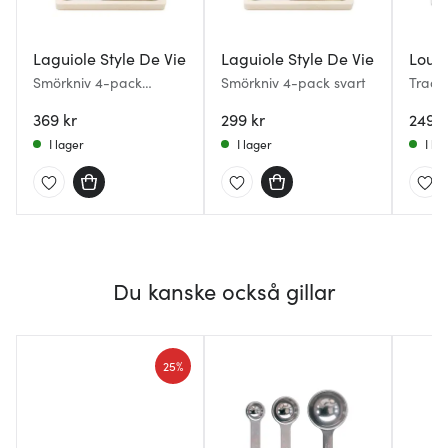
Laguiole Style De Vie
Laguiole Style De Vie
Lou L
Smörkniv 4-pack
Smörkniv 4-pack svart
Tradit
rostfritt stål
pack 
369 kr
299 kr
249 k
I lager
I lager
I la
Du kanske också gillar
25%