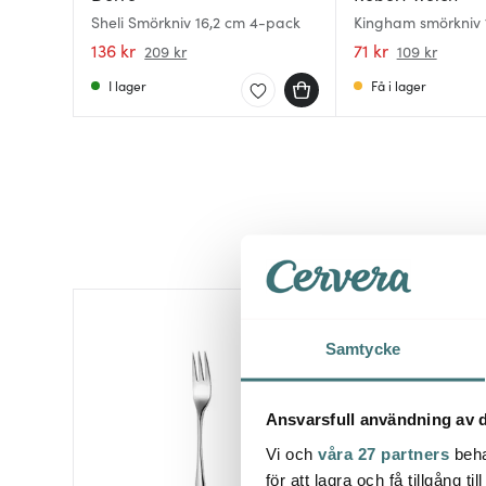
Sheli Smörkniv 16,2 cm 4-pack
Kingham smörkniv 1
136 kr
71 kr
209 kr
109 kr
I lager
Få i lager
35%
Samtycke
Ansvarsfull användning av d
Vi och
våra 27 partners
beha
för att lagra och få tillgång t