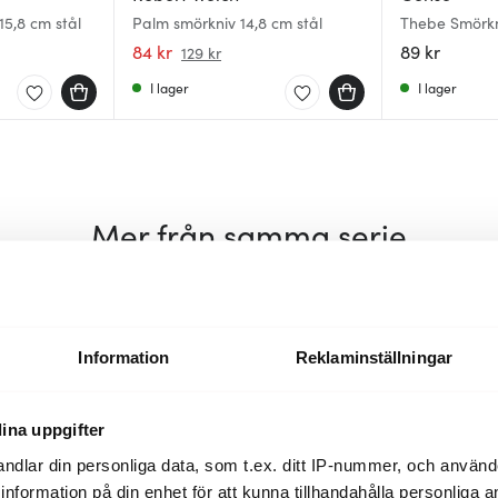
5,8 cm stål
Palm smörkniv 14,8 cm stål
Thebe Smörk
84 kr
89 kr
129 kr
I lager
I lager
Mer från samma serie
35%
35%
Information
Reklaminställningar
ina uppgifter
ndlar din personliga data, som t.ex. ditt IP-nummer, och använ
ill information på din enhet för att kunna tillhandahålla personliga