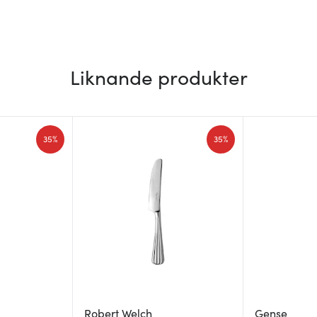
Liknande produkter
35%
35%
Robert Welch
Gense