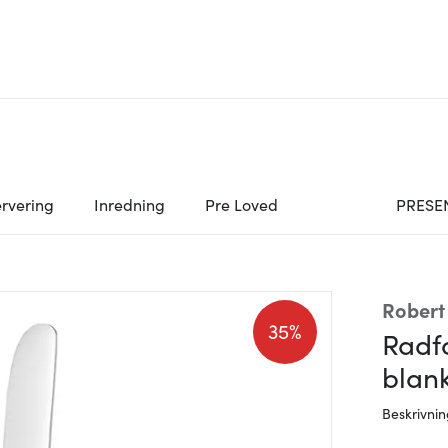
rvering
Inredning
Pre Loved
PRESE
Robert
35%
Radf
blank
Beskrivni