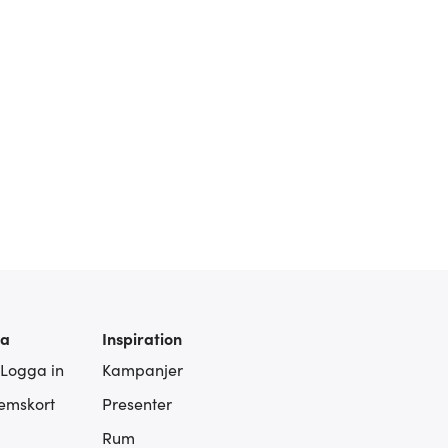
ra
Inspiration
 Logga in
Kampanjer
lemskort
Presenter
Rum