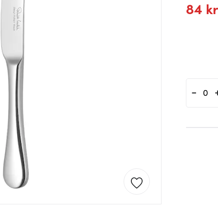
84 k
-