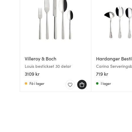
Villeroy & Boch
Hardanger Besti
Louis bestickset 30 delar
Carina Serveringsb
delar
3109 kr
719 kr
Få i lager
I lager