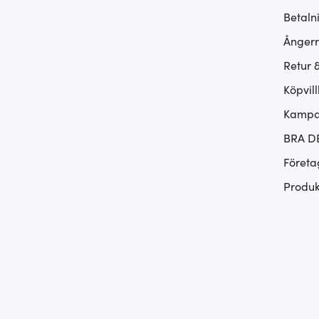
Betaln
Ångerr
Retur 
Köpvill
Kampan
BRA D
Företa
Produk