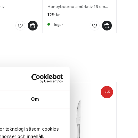
Sheli Sm
niv
Honeybourne smörkniv 16 cm
Skye Sm
pack
stål
129 kr
84 kr
136 kr
1
I lager
I lager
I lager
35%
35%
Om
der teknologi såsom cookies
 annonser och innehåll,