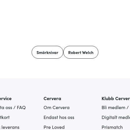
Smörknivar
Robert Welch
rvice
Cervera
Klubb Cerve
ta oss / FAQ
Om Cervera
Bli medlem /
tkort
Endast hos oss
Digitalt med
& leverans
Pre Loved
Prismatch