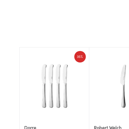
35%
Dorre
Robert Welch