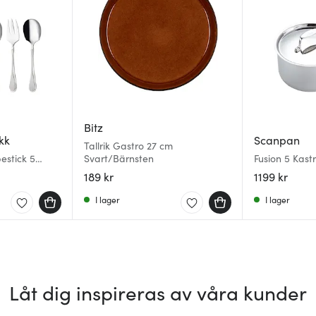
Bitz
kk
Scanpan
Tallrik Gastro 27 cm
estick 5
Svart/Bärnsten
Fusion 5 Kastr
189 kr
1199 kr
I lager
I lager
Låt dig inspireras av våra kunder