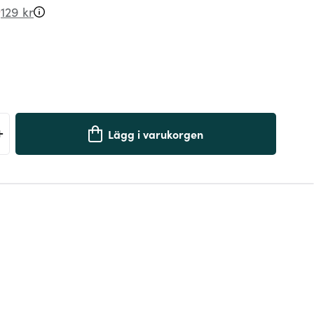
r
129 kr
+
Lägg i varukorgen