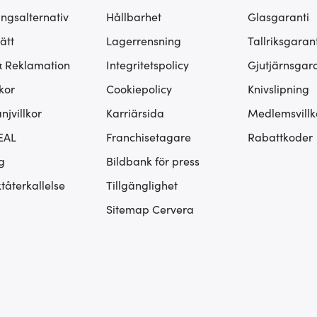
ingsalternativ
Hållbarhet
Glasgaranti
ätt
Lagerrensning
Tallriksgarant
& Reklamation
Integritetspolicy
Gjutjärnsgara
kor
Cookiepolicy
Knivslipning
jvillkor
Karriärsida
Medlemsvillk
EAL
Franchisetagare
Rabattkoder
g
Bildbank för press
tåterkallelse
Tillgänglighet
Sitemap Cervera