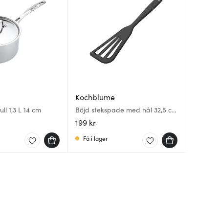
Stelton
Kochblume
Villero
To Go C
ull 1,3 L 14 cm
Böjd stekspade med hål 32,5 cm
Black Me
Louis be
antracitgrå
199 kr
469 kr
3109 kr
Få i lager
I lager
Få i la